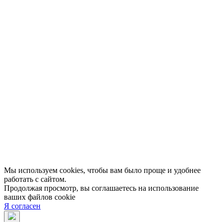
Афиша
Персоны
Lermontovka Online
Видеозаписи
Подкасты
Библиотеки в историческом центре
Санкт–Петербурга
Экскурсии
Публикации
МЦБС
Контакты и руководство
Доступность
Вакансии
Партнеры
Официальные документы
Публичные отчеты
Мы используем cookies, чтобы вам было проще и удобнее
работать с сайтом.
Продолжая просмотр, вы соглашаетесь на использование
ваших файлов cookie
Я согласен