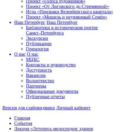
Проект «Голоса художников»
Проект «От Лиговского до Стремянной»
Игра «Призраки Везенбергского квартала»
Проект «Мишель и неуязвимый Семён»
Наш Петербург
Наш Петербург
Библиотеки в историческом центре
Санкт–Петербурга
Экскурсии
Публикации
Генеалогия
О нас
О нас
МЦБС
Контакты и руководство
Доступность
Вакансии
Волонтерство
Партнеры
Официальные документы
Публичные отчеты
Версия для слабовидящих
Личный кабинет
Главная
События
Лекция «Летопись милосердия: здания