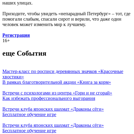
наших улицах.
Приходите, чтобы увидеть «непарадный Петербург» – тот, где
помогали слабым, спасали сирот и верили, что даже один
человек может изменить мир к лучшему.
Регистрация
16+
еще События
Мастер-класс по росписи деревянных значков «Красочные
хвостики»
В рамках благотворительной акции «Книга за корм»
Встречи с психологами из центра «Гори и не сгорай»
Как избежать профессионального выгорания
Встречи клуба японских шахмат «Драконы сёги»
Бесплатное обучение игре
Встречи клуба японских шахмат «Драконы сёги»
Бесплатное обучение игре