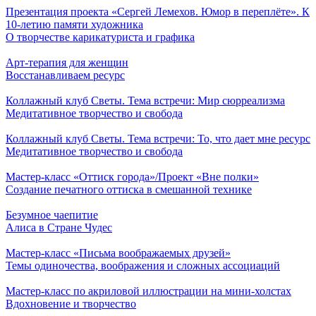
Презентация проекта «Сергей Лемехов. Юмор в переплёте». К
10-летию памяти художника
О творчестве карикатуриста и графика
Арт-терапия для женщин
Восстанавливаем ресурс
Коллажный клуб Светы. Тема встречи: Мир сюрреализма
Медитативное творчество и свобода
Коллажный клуб Светы. Тема встречи: То, что дает мне ресурс
Медитативное творчество и свобода
Мастер-класс «Оттиск города»/Проект «Вне полки»
Создание печатного оттиска в смешанной технике
Безумное чаепитие
Алиса в Стране Чудес
Мастер-класс «Письма воображаемых друзей»
Темы одиночества, воображения и сложных ассоциаций
Мастер-класс по акриловой иллюстрации на мини-холстах
Вдохновение и творчество