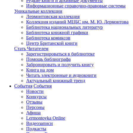
Редкие книги и архивные документы
Информационные справочно-правовые системы
Уникальные коллекции
Лермонтовская коллекция
Коллекция изданий МЦБС им. М. Ю. Лермонтова
Библиотека национальных литератур
Библиотека книжной графики
Библиотека комиксов
Центр Британской книги
Стать Читателем
Зарегистрироваться в библиотеке
Помощь библиографа
Забронировать и получить книгу
Книга на дом
Читать электронные и аудиокниги
Актуальный книжный тренд
События
События
Новости
Конкурсы
Отзывы
Персоны
Афиша
Lermontovka Online
Видеозаписи
Подкасты