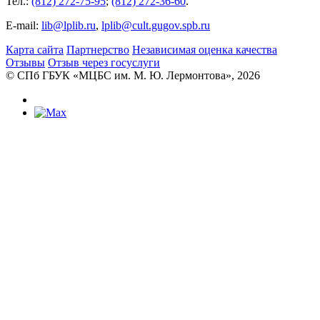
Тел.:
(812) 272-75-95
;
(812) 272-36-60
.
E-mail:
lib@lplib.ru
,
lplib@cult.gugov.spb.ru
Карта сайта
Партнерство
Независимая оценка качества
Отзывы
Отзыв через госуслуги
© CПб ГБУК «МЦБС им. М. Ю. Лермонтова», 2026
Библиотеки
Центральная библиотека им. М. Ю.
Лермонтова
Библиотека им. К. А. Тимирязева
Библиотека «Екатерингофская»
Библиотека «На Стремянной»
Библиотека «Лиговская»
Библиотека им. А.С. Грибоедова
Библиотека «Измайловская»
Библиотека «Старая Коломна»