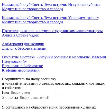
Коллажный клуб Светы. Тема встречи: Искусство кубизма
Медитативное творчество и свобода
Коллажный клуб Светы. Тема встречи: Укрощаем тревогу
Медитативное творчество и свобода
Презентация книги и встреча с художником-иллюстратором
Алиса в Стране Чудес
Арт-терапия для женщин
Диалог с бессознательным
Открытие выставки «Рисунки большие и маленькие. Валерий
Полуновский»
Вернисаж в библиотеке
К афише мероприятий
Подпишитесь на нашу рассылку
и узнавайте первыми о свежих новостях, книжных новинках
и событиях
Имя
Эл. почта
Я соглашаюсь на обработку моих персональных данных