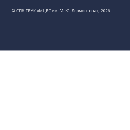
© CПб ГБУК «МЦБС им. М. Ю. Лермонтова», 2026
Библиотеки
Центральная библиотека им. М. Ю. Лермонтов
Библиотека им. К. А. Тимирязева
Библиотека «Екатерингофская»
Библиотека «На Стремянной»
Библиотека «Лиговская»
Библиотека им. А.С. Грибоедова
Библиотека «Измайловская»
Библиотека «Старая Коломна»
Библиотека им. Н.А. Некрасова
Библиотека им. А.И. Герцена