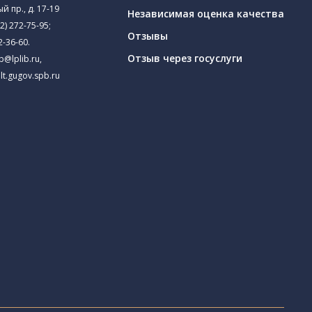
й пр., д. 17-19
Независимая оценка качества
2) 272-75-95
;
Отзывы
2-36-60
.
Отзыв через госуслуги
ib@lplib.ru
,
lt.gugov.spb.ru