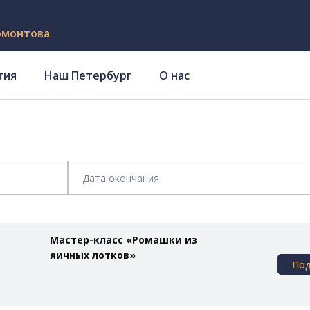
рмонтова
тия
Наш Петербург
О нас
Мастер-класс «Ромашки из
яичных лотков»
По