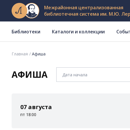
Межрайонная централизованная
библиотечная система им. М.Ю. Ле
Библиотеки
Каталоги и коллекции
Собы
Главная
Афиша
АФИША
07 августа
пт 18:00