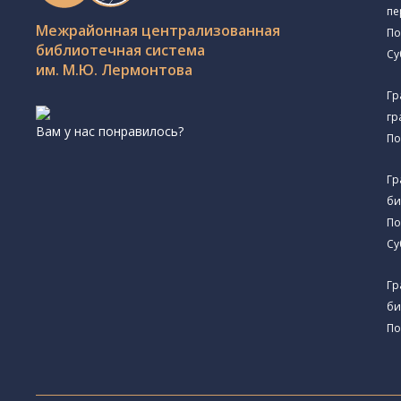
пе
Межрайонная централизованная
По
библиотечная система
Су
им. М.Ю. Лермонтова
Гр
гр
Вам у нас понравилось?
По
Гр
би
По
Су
Гр
би
По