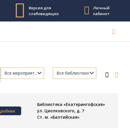
Версия для
Личный
слабовидящих
кабинет
Библиотека «Екатерингофская»
ул. Циолковского, д. 7
дробнее
Ст. м. «Балтийская»