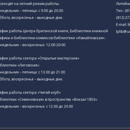
реходят на летний режим работы:
Литейны
недельник – пятница: с 9.00 до 20.00
Тел.:
(81
ббота, воскресенье – выходные дни.
(812) 27
E-mail:
l
афик работы Центра британской книги, Библиотеки книжной
lplib@cu
афики и Библиотеки комиксов библиотеки «Измайловская»:
недельник – воскресенье: 12:00-20:00
афик работы сектора «Открытые мастерские»
блиотеки «Лиговская»:
недельник – пятница: с 13.00 до 21.00⁠
ббота, воскресенье – выходные дни.
афик работы сектора «Читай-клуб»
блиотеки «Семеновская» в пространстве «Вокзал 1853»:
недельник – воскресенье: с 12.00 до 20.00