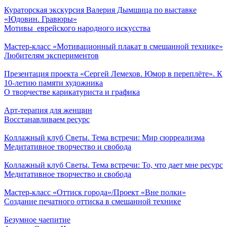
Кураторская экскурсия Валерия Дымшица по выставке
«Юдовин. Гравюры»
Мотивы еврейского народного искусства
Мастер-класс «Мотивационный плакат в смешанной технике»
Любителям экспериментов
Презентация проекта «Сергей Лемехов. Юмор в переплёте». К
10-летию памяти художника
О творчестве карикатуриста и графика
Арт-терапия для женщин
Восстанавливаем ресурс
Коллажный клуб Светы. Тема встречи: Мир сюрреализма
Медитативное творчество и свобода
Коллажный клуб Светы. Тема встречи: То, что дает мне ресурс
Медитативное творчество и свобода
Мастер-класс «Оттиск города»/Проект «Вне полки»
Создание печатного оттиска в смешанной технике
Безумное чаепитие