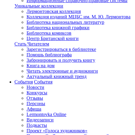
Информационные справочно-правовые системы
Уникальные коллекции
Лермонтовская коллекция
Коллекция изданий МЦБС им. М. Ю. Лермонтова
Библиотека национальных литератур
Библиотека книжной графики
Библиотека комиксов
Центр Британской книги
Стать Читателем
Зарегистрироваться в библиотеке
Помощь библиографа
Забронировать и получить книгу
Книга на дом
Читать электронные и аудиокниги
Актуальный книжный тренд
События
События
Новости
Конкурсы
Отзывы
Персоны
Афиша
Lermontovka Online
Видеозаписи
Подкасты
Проект «Голоса художников»