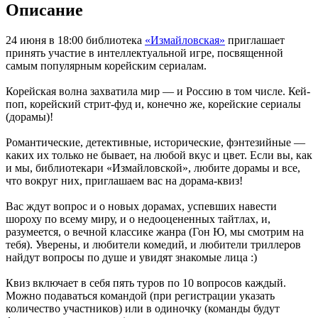
Описание
24 июня в 18:00 библиотека
«Измайловская»
приглашает
принять участие в интеллектуальной игре, посвященной
самым популярным корейским сериалам.
Корейская волна захватила мир — и Россию в том числе. Кей-
поп, корейский стрит-фуд и, конечно же, корейские сериалы
(дорамы)!
Романтические, детективные, исторические, фэнтезийные —
каких их только не бывает, на любой вкус и цвет. Если вы, как
и мы, библиотекари «Измайловской», любите дорамы и все,
что вокруг них, приглашаем вас на дорама-квиз!
Вас ждут вопрос и о новых дорамах, успевших навести
шороху по всему миру, и о недооцененных тайтлах, и,
разумеется, о вечной классике жанра (Гон Ю, мы смотрим на
тебя). Уверены, и любители комедий, и любители триллеров
найдут вопросы по душе и увидят знакомые лица :)
Квиз включает в себя пять туров по 10 вопросов каждый.
Можно подаваться командой (при регистрации указать
количество участников) или в одиночку (команды будут