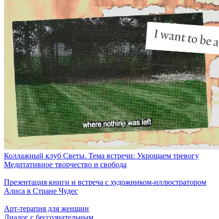
Коллажный клуб Светы. Тема встречи: Укрощаем тревогу
Медитативное творчество и свобода
Презентация книги и встреча с художником-иллюстратором
Алиса в Стране Чудес
Арт-терапия для женщин
Диалог с бессознательным