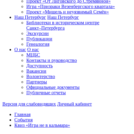
Проект «От Лиговского до Стремянной»
Игра «Призраки Везенбергского квартала»
Проект «Мишель и неуязвимый Семён»
Наш Петербург
Наш Петербург
Библиотеки в историческом центре
Санкт–Петербурга
Экскурсии
Публикации
Генеалогия
О нас
О нас
МЦБС
Контакты и руководство
Доступность
Вакансии
Волонтерство
Партнеры
Официальные документы
Публичные отчеты
Версия для слабовидящих
Личный кабинет
Главная
События
Квиз «Игра не в кальмара»