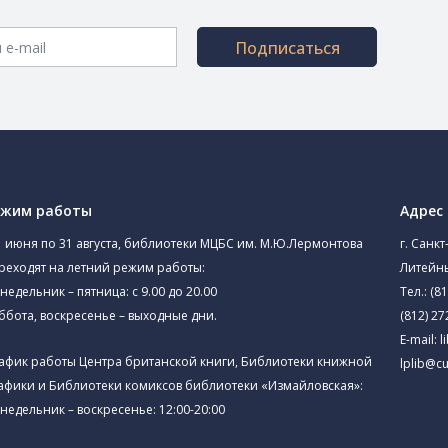
Подписаться
ежим работы
Адрес
1 июня по 31 августа, библиотеки МЦБС им. М.Ю.Лермонтова
г. Санкт
реходят на летний режим работы:
Литейны
недельник – пятница: с 9.00 до 20.00
Тел.:
(81
ббота, воскресенье – выходные дни.
(812) 27
E-mail:
l
афик работы Центра британской книги, Библиотеки книжной
lplib@cu
афики и Библиотеки комиксов библиотеки «Измайловская»:
недельник – воскресенье: 12:00-20:00