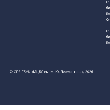
Гр
би
По
Су
Гр
би
По
© CПб ГБУК «МЦБС им. М. Ю. Лермонтова», 2026