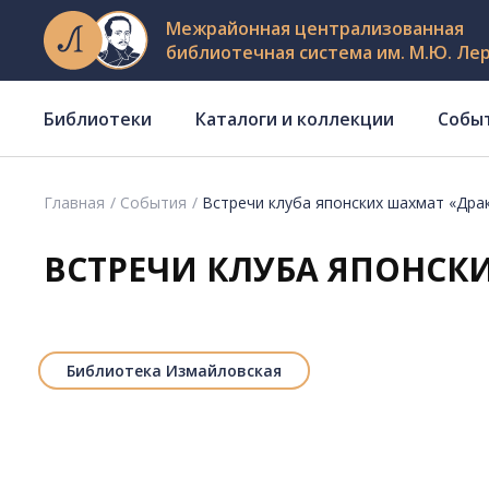
Межрайонная централизованная
библиотечная система им. М.Ю. Ле
Библиотеки
Каталоги и коллекции
Собы
Главная
События
Встречи клуба японских шахмат «Дра
ВСТРЕЧИ КЛУБА ЯПОНСК
Библиотека Измайловская