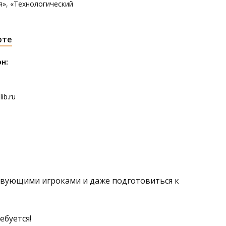
я», «Технологический
рте
н:
ib.ru
твующими игроками и даже подготовиться к
ебуется!