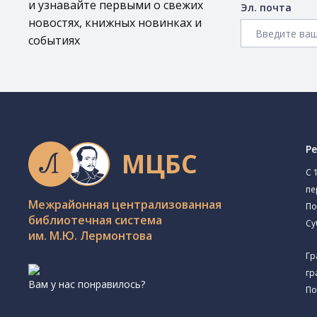
и узнавайте первыми о свежих
Эл. почта
новостях, книжных новинках и
событиях
Р
МЦБС
C 
пе
Межрайонная централизованная
По
библиотечная система
Су
им. М.Ю. Лермонтова
Гр
гр
Вам у нас понравилось?
По