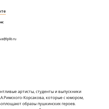
рте
н:
a@lplib.ru
антливые артисты, студенты и выпускники
А.Римского-Корсакова, которые с юмором,
воплощают образы пушкинских героев.