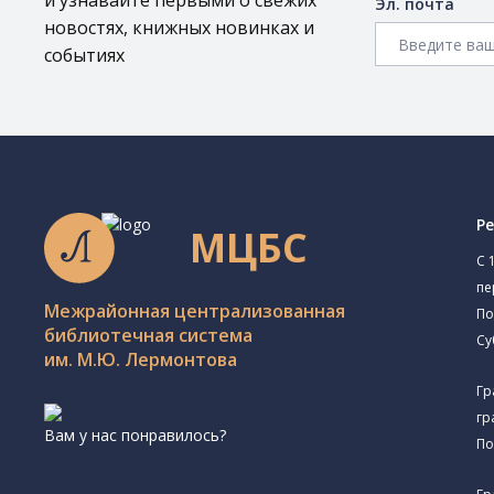
и узнавайте первыми о свежих
Эл. почта
новостях, книжных новинках и
событиях
Р
МЦБС
C 
пе
Межрайонная централизованная
По
библиотечная система
Су
им. М.Ю. Лермонтова
Гр
гр
Вам у нас понравилось?
По