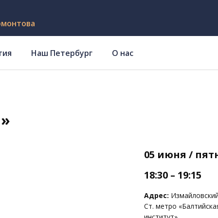
рмонтова
тия
Наш Петербург
О нас
Н»
05 июня / пя
18:30 – 19:15
Адрес:
Измайловский 
Ст. метро «Балтийска
институт»