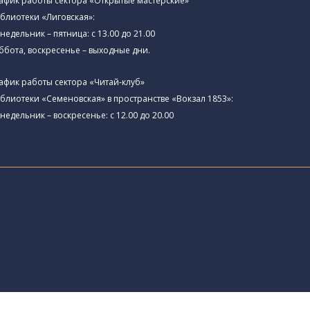
афик работы сектора «Открытые мастерские»
блиотеки «Лиговская»:
недельник – пятница: с 13.00 до 21.00⁠
ббота, воскресенье – выходные дни.
афик работы сектора «Читай-клуб»
блиотеки «Семеновская» в пространстве «Вокзал 1853»:
недельник – воскресенье: с 12.00 до 20.00