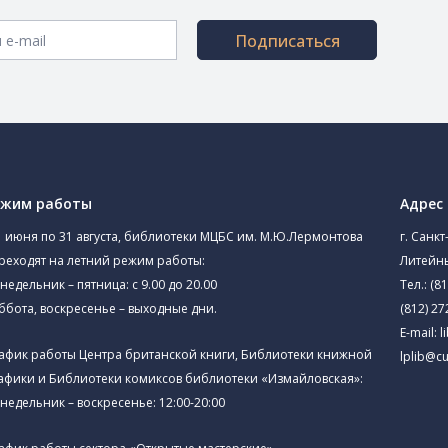
Подписаться
ежим работы
Адрес
1 июня по 31 августа, библиотеки МЦБС им. М.Ю.Лермонтова
г. Санкт
реходят на летний режим работы:
Литейны
недельник – пятница: с 9.00 до 20.00
Тел.:
(81
ббота, воскресенье – выходные дни.
(812) 27
E-mail:
l
афик работы Центра британской книги, Библиотеки книжной
lplib@cu
афики и Библиотеки комиксов библиотеки «Измайловская»:
недельник – воскресенье: 12:00-20:00