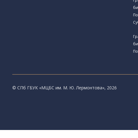
Гр
би
По
Су
Гр
би
По
© CПб ГБУК «МЦБС им. М. Ю. Лермонтова», 2026