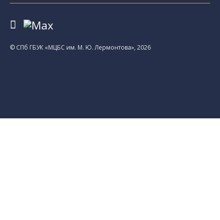
© CПб ГБУК «МЦБС им. М. Ю. Лермонтова», 2026
Библиотеки
Центральная библиотека им. М. Ю.
Лермонтова
Библиотека им. К. А. Тимирязева
Библиотека «Екатерингофская»
Библиотека «На Стремянной»
Библиотека «Лиговская»
Библиотека им. А.С. Грибоедова