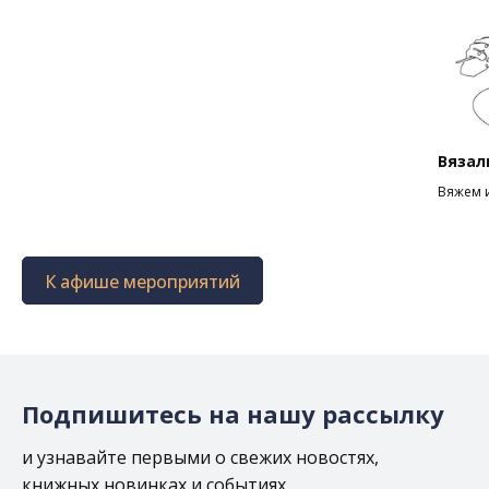
Вязал
Вяжем 
К афише мероприятий
Подпишитесь на нашу рассылку
и узнавайте первыми о свежих новостях,
книжных новинках и событиях