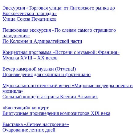
Экскурсия «Торговая улица: от Литовского рынка до
Воскресенской площади»
Улица Союза Печатников
Пешеходная экскурсия «По следам самого страшного
наводнения»
По Коломне и Адмиралтейской части
Концертная программа «Встречи с музыкой: Франция»
Музыка ХVIII – ХХ веков
Вечер камерной музыки (Отмена!)
Произведения для скрипки и фортепиано
Музыкально-поэтический вечер «Мировые шедевры оперы и
мюзикла»
Сольный концерт актрисы Ксении Альховик
«Блестящий» концерт
Виртуозные произведения композиторов ХIХ века
Выставка «Летнее настроение»
Очарование летних дней