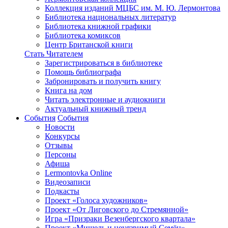
Коллекция изданий МЦБС им. М. Ю. Лермонтова
Библиотека национальных литератур
Библиотека книжной графики
Библиотека комиксов
Центр Британской книги
Стать Читателем
Зарегистрироваться в библиотеке
Помощь библиографа
Забронировать и получить книгу
Книга на дом
Читать электронные и аудиокниги
Актуальный книжный тренд
События
События
Новости
Конкурсы
Отзывы
Персоны
Афиша
Lermontovka Online
Видеозаписи
Подкасты
Проект «Голоса художников»
Проект «От Лиговского до Стремянной»
Игра «Призраки Везенбергского квартала»
Проект «Мишель и неуязвимый Семён»