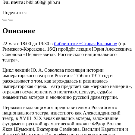
Эл. почта:
biblio08@lplib.ru
Поделиться
Описание
22 мая с 18:00 до 19:30 в
библиотеке «Старая Коломна»
(пр.
Римского-Корсакова, 16/2) пройдёт лекция Юрия Алексеевича
Соколова «Первые звезды Российского национального
театра».
Цикл лекций Ю. А. Соколова посвящён истории
императорского театра в России с 1756 по 1917 год и
рассказывает о том, как зарождалась и развивалась
императорская сцена. Театр предстаёт как «зеркало империи»,
отражая государственную политику, цензуру, судьбы
знаменитых актёров и эволюцию русской драматургии.
Первыми выдающимися представителями Российского
национального театра, известного как Александринский
театр, в XVIII–XIX веках являлись актёры, заложившие
фундамент русской драматической школы: Фёдор Волков,
Яков Шумский, Екатерина Семёнова, Василий Каратыгин и
Алексей Мартынов. Их профессиональное мастерство