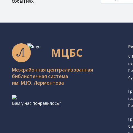
событиях
Р
МЦБС
C 
пе
Межрайонная централизованная
По
библиотечная система
Су
им. М.Ю. Лермонтова
Гр
гр
Вам у нас понравилось?
По
Гр
би