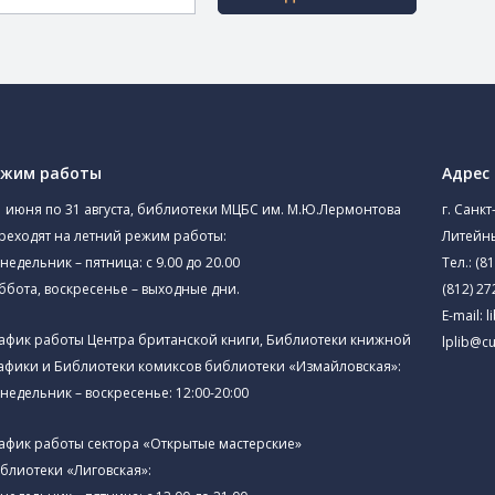
ежим работы
Адрес
1 июня по 31 августа, библиотеки МЦБС им. М.Ю.Лермонтова
г. Санкт
реходят на летний режим работы:
Литейны
недельник – пятница: с 9.00 до 20.00
Тел.:
(81
ббота, воскресенье – выходные дни.
(812) 27
E-mail:
l
афик работы Центра британской книги, Библиотеки книжной
lplib@cu
афики и Библиотеки комиксов библиотеки «Измайловская»:
недельник – воскресенье: 12:00-20:00
афик работы сектора «Открытые мастерские»
блиотеки «Лиговская»: