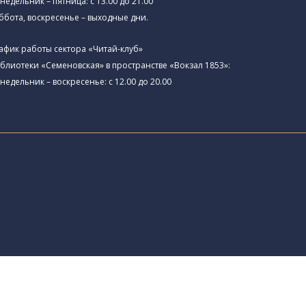
недельник – пятница: с 13.00 до 21.00⁠
ббота, воскресенье – выходные дни.
афик работы сектора «Читай-клуб»
блиотеки «Семеновская» в пространстве «Вокзал 1853»:
недельник – воскресенье: с 12.00 до 20.00
а