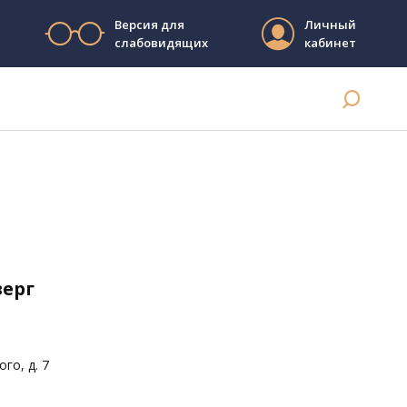
Версия для
Личный
слабовидящих
кабинет
верг
го, д. 7