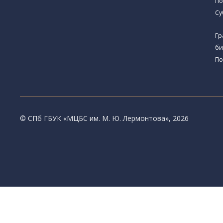
По
Су
Гр
би
По
© CПб ГБУК «МЦБС им. М. Ю. Лермонтова», 2026
Библиотеки
Центральная библиотека им. М. Ю. Лермонтов