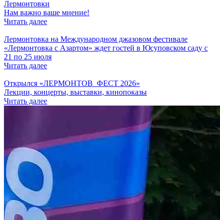
Лермонтовки
Нам важно ваше мнение!
Читать далее
Лермонтовка на Международном джазовом фестивале
«Лермонтовка с Азартом» ждет гостей в Юсуповском саду с
21 по 25 июля
Читать далее
Открылся «ЛЕРМОНТОВ_ФЕСТ 2026»
Лекции, концерты, выставки, кинопоказы
Читать далее