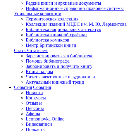
Редкие книги и архивные документы
Информационные справочно-правовые системы
Уникальные коллекции
Лермонтовская коллекция
Коллекция изданий МЦБС им. М. Ю. Лермонтова
Библиотека национальных литератур
Библиотека книжной графики
Библиотека комиксов
Центр Британской книги
Стать Читателем
Зарегистрироваться в библиотеке
Помощь библиографа
Забронировать и получить книгу
Книга на дом
Читать электронные и аудиокниги
Актуальный книжный тренд
События
События
Новости
Конкурсы
Отзывы
Персоны
Афиша
Lermontovka Online
Видеозаписи
Подкасты