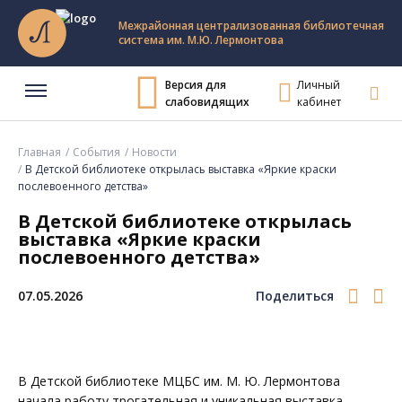
Межрайонная централизованная библиотечная
система им. М.Ю. Лермонтова
Версия для
Личный
слабовидящих
кабинет
Главная
События
Новости
В Детской библиотеке открылась выставка «Яркие краски
послевоенного детства»
В Детской библиотеке открылась
выставка «Яркие краски
послевоенного детства»
07.05.2026
Поделиться
В
Детской библиотеке МЦБС им. М. Ю. Лермонтова
начала работу трогательная и уникальная выставка