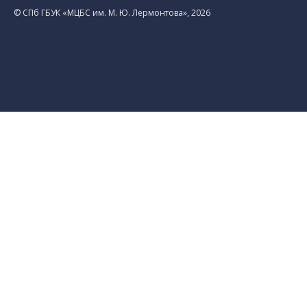
© CПб ГБУК «МЦБС им. М. Ю. Лермонтова», 2026
Библиотеки
Центральная библиотека им. М. Ю.
Лермонтова
Библиотека им. К. А. Тимирязева
Библиотека «Екатерингофская»
Библиотека «На Стремянной»
Библиотека «Лиговская»
Библиотека им. А.С. Грибоедова
Библиотека «Измайловская»
Библиотека «Старая Коломна»
Библиотека им. Н.А. Некрасова
Библиотека им. А.И. Герцена