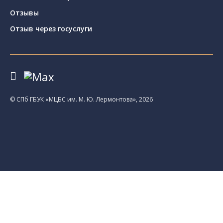
Отзывы
Отзыв через госуслуги
© CПб ГБУК «МЦБС им. М. Ю. Лермонтова», 2026
Библиотеки
Центральная библиотека им. М. Ю.
Лермонтова
Библиотека им. К. А. Тимирязева