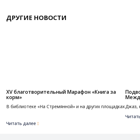
ДРУГИЕ НОВОСТИ
XV благотворительный Марафон «Книга за
Подво
корм»
Межд
В библиотеке «На Стремянной» и на других площадках
Джаз, 
Читат
Читать далее