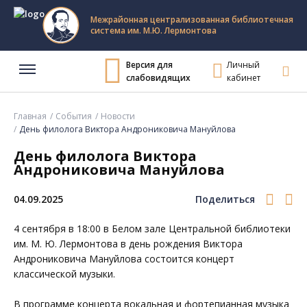
Межрайонная централизованная библиотечная
система им. М.Ю. Лермонтова
Версия для
Личный
слабовидящих
кабинет
Главная
События
Новости
День филолога Виктора Андрониковича Мануйлова
День филолога Виктора
Андрониковича Мануйлова
04.09.2025
Поделиться
4 сентября в 18:00 в Белом зале
Центральной библиотеки
им. М. Ю. Лермонтова
в день рождения Виктора
Андрониковича Мануйлова состоится концерт
классической музыки.
В программе концерта вокальная и фортепианная музыка