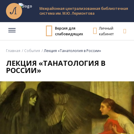
Межрайонная централизованная библиотечная
система им. М.Ю. Лермонтова
Версия для
Личный
слабовидящих
кабинет
Главная
События
Лекция «Танатология в России»
ЛЕКЦИЯ «ТАНАТОЛОГИЯ В
РОССИИ»