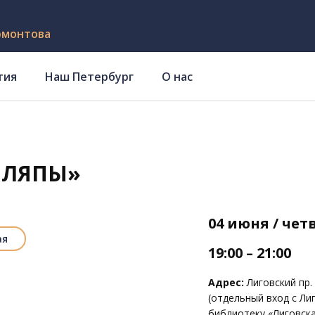
рмонтова
тия
Наш Петербург
О нас
ШЛЯПЫ»
04 июня / чет
ая
19:00 – 21:00
Адрес:
Лиговский пр. 
(отдельный вход с Лиг
библиотеку «Лиговска