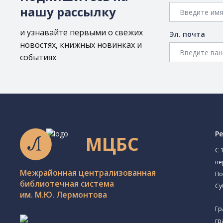
нашу рассылку
и узнавайте первыми о свежих
Эл. почта
новостях, книжных новинках и
событиях
Р
МЦБС
C 
пе
Межрайонная централизованная
По
библиотечная система
Су
им. М.Ю. Лермонтова
Гр
гр