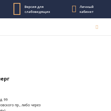
Версия для
Личный
слабовидящих
кабинет
верг
д. 99
овского пр., либо через
я»)