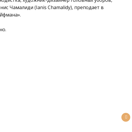
 модистка, художник-дизайнер головных уборов,
ис Чамалиди (Ianis Chamalidy), преподает в
йфмана».
но.