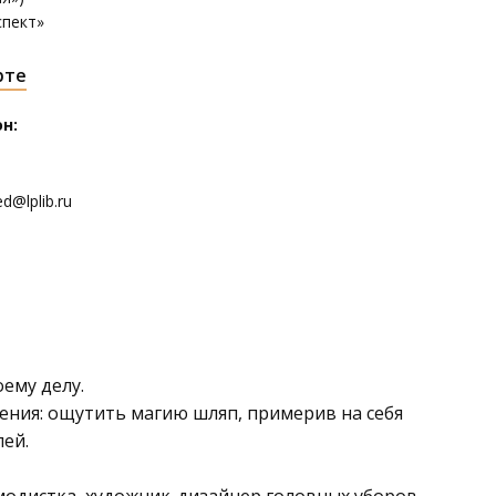
спект»
рте
н:
d@lplib.ru
ему делу.
ения: ощутить магию шляп, примерив на себя
ей.