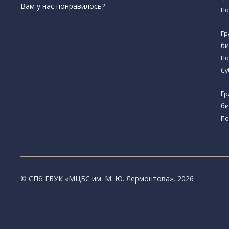
Вам у нас понравилось?
По
Гр
би
По
Су
Гр
би
По
© CПб ГБУК «МЦБС им. М. Ю. Лермонтова», 2026