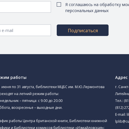
Я соглашаюсь на обработку мо
персональных данных
Подписаться
ежим работы
Адрес
1 июня по 31 августа, библиотеки МЦБС им. М.Ю.Лермонтова
г. Санкт
реходят на летний режим работы:
Литейны
недельник – пятница: с 9.00 до 20.00
Тел.:
(81
ббота, воскресенье – выходные дни.
(812) 27
E-mail:
l
афик работы Центра британской книги, Библиотеки книжной
lplib@cu
афики и Библиотеки комиксов библиотеки «Измайловская»: