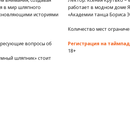
ом внимания, создавая
Лектор: Ксения Крутько –
ся в мир шляпного
работает в модном доме Ян
дохновляющими историями
«Академии танца Бориса Э
Количество мест ограниче
тересующие вопросы об
Регистрация на таймпад
18+
зумный шляпник» стоит