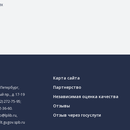
их
Карта сайта
Партнерство
-Петербург,
й пр., д. 17-19
Независимая оценка качества
2) 272-75-95
;
Отзывы
2-36-60
.
Отзыв через госуслуги
ib@lplib.ru
,
lt.gugov.spb.ru