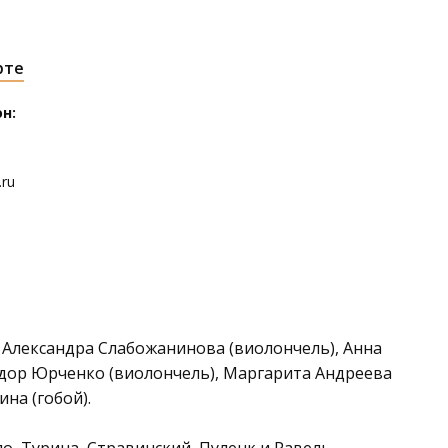
рте
н:
.ru
, Александра Слабожанинова (виолончель), Анна
дор Юрченко (виолончель), Маргарита Андреева
ина (гобой).