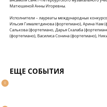
ансамбля Санкт-Петербургского музыкального учил
Матюшиной Анны Игоревны.
Исполнители – лауреаты международных конкурсо
Ильсия Гималетдинова (фортепиано), Арина Нам (
Салькова (фортепиано, Дарья Скалаба (фортепиан
(фортепиано), Василиса Сонина (фортепиано), Ник
ЕЩЕ СОБЫТИЯ