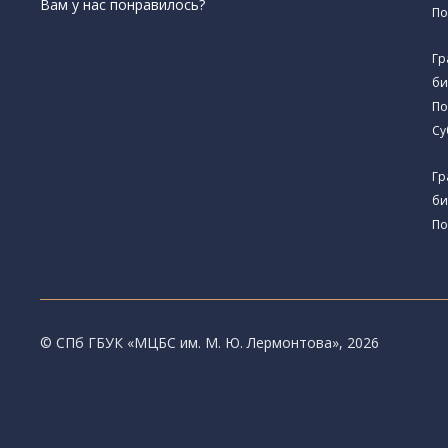
Вам у нас понравилось?
По
Гр
би
По
Су
Гр
би
По
© CПб ГБУК «МЦБС им. М. Ю. Лермонтова», 2026