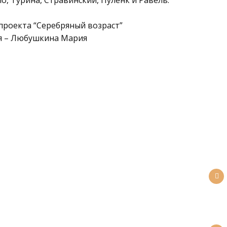
о, Турина, Стравинский, Пуленк и Равель.
проекта “Серебряный возраст”
я – Любушкина Мария