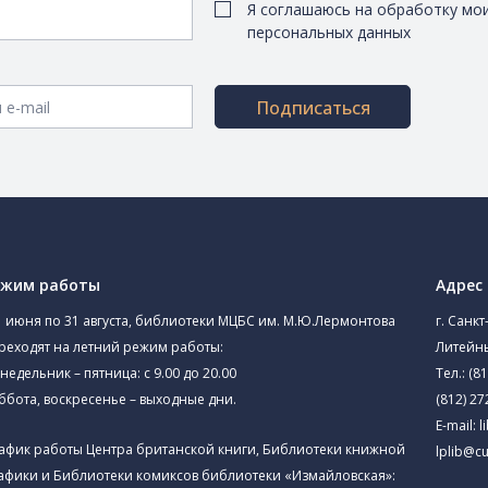
Я соглашаюсь на обработку мо
персональных данных
Подписаться
ежим работы
Адрес
1 июня по 31 августа, библиотеки МЦБС им. М.Ю.Лермонтова
г. Санкт
реходят на летний режим работы:
Литейны
недельник – пятница: с 9.00 до 20.00
Тел.:
(81
ббота, воскресенье – выходные дни.
(812) 27
E-mail:
l
афик работы Центра британской книги, Библиотеки книжной
lplib@cu
афики и Библиотеки комиксов библиотеки «Измайловская»: