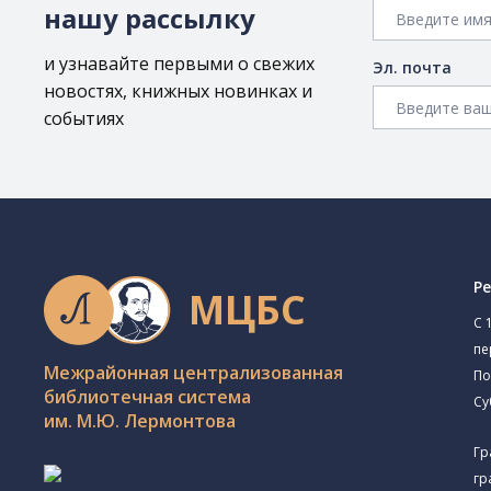
нашу рассылку
и узнавайте первыми о свежих
Эл. почта
новостях, книжных новинках и
событиях
Р
МЦБС
C 
пе
Межрайонная централизованная
По
библиотечная система
Су
им. М.Ю. Лермонтова
Гр
гр