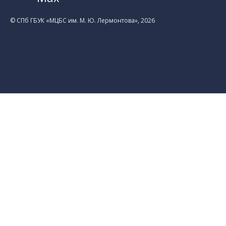
© CПб ГБУК «МЦБС им. М. Ю. Лермонтова», 2026
Библиотеки
Центральная библиотека им. М. Ю.
Лермонтова
Библиотека им. К. А. Тимирязева
Библиотека «Екатерингофская»
Библиотека «На Стремянной»
Библиотека «Лиговская»
Библиотека им. А.С. Грибоедова
Библиотека «Измайловская»
Библиотека «Старая Коломна»
Библиотека им. Н.А. Некрасова