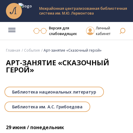
Межрайонная централизованная библиотечная
система им. М.Ю. Лермонтова
Версия для
Личный
слабовидящих
кабинет
Главная
События
Арт-занятие «Сказочный герой»
АРТ-ЗАНЯТИЕ «СКАЗОЧНЫЙ
ГЕРОЙ»
Библиотека национальных литератур
Библиотека им. А.С. Грибоедова
29 июня / понедельник