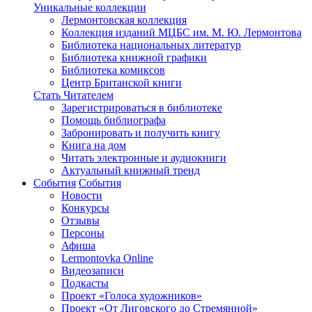
Уникальные коллекции
Лермонтовская коллекция
Коллекция изданий МЦБС им. М. Ю. Лермонтова
Библиотека национальных литератур
Библиотека книжной графики
Библиотека комиксов
Центр Британской книги
Стать Читателем
Зарегистрироваться в библиотеке
Помощь библиографа
Забронировать и получить книгу
Книга на дом
Читать электронные и аудиокниги
Актуальный книжный тренд
События
События
Новости
Конкурсы
Отзывы
Персоны
Афиша
Lermontovka Online
Видеозаписи
Подкасты
Проект «Голоса художников»
Проект «От Лиговского до Стремянной»