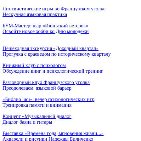
Лингвистические игры во Французском уголке
Нескучная языковая практика
БУМ-Мастер: шар «Июньский ветерок»
Освойте новое хобби ко Дню молодёжи
Пешеходная экскурсия «Доходный квартал»
Прогулка с краеведом по историческому кварталу
Книжный клуб с психологом
Обсуждение книг и психологический тренинг
Разговорный клуб Французского уголка
Преодолеваем языковой барьер
«Библио ludῑ»: вечер психологических игр
Тренировка памяти и внимания
Концерт «Музыкальный диалог
Диалог баяна и гитары
Выставка «Времена года, мгновения жизни...»
Акварели и рисунки Надежды Биличенко