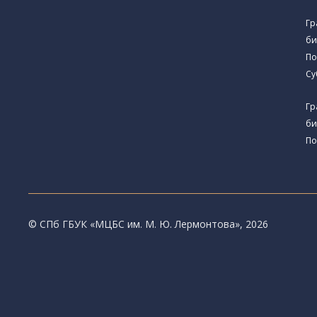
Гр
би
По
Су
Гр
би
По
© CПб ГБУК «МЦБС им. М. Ю. Лермонтова», 2026