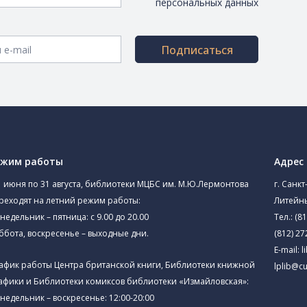
персональных данных
Подписаться
ежим работы
Адрес
1 июня по 31 августа, библиотеки МЦБС им. М.Ю.Лермонтова
г. Санкт
реходят на летний режим работы:
Литейны
недельник – пятница: с 9.00 до 20.00
Тел.:
(81
ббота, воскресенье – выходные дни.
(812) 27
E-mail:
l
афик работы Центра британской книги, Библиотеки книжной
lplib@cu
афики и Библиотеки комиксов библиотеки «Измайловская»:
недельник – воскресенье: 12:00-20:00