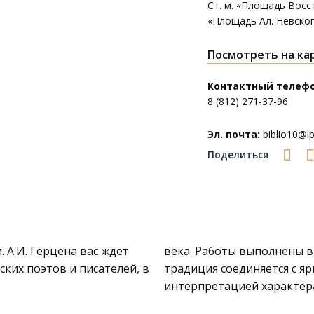
Ст. м. «Площадь Восс
«Площадь Ал. Невско
Посмотреть на ка
Контактный телефо
8 (812) 271-37-96
Эл. почта:
biblio10@lpl
Поделиться
. А.И. Герцена
вас ждёт
века. Работы выполнены в
ских поэтов и писателей, в
традиция соединяется с я
интерпретацией характера