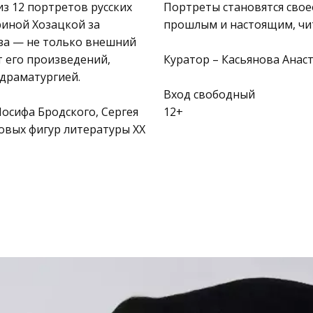
з 12 портретов русских
Портреты становятся сво
риной Хозацкой за
прошлым и настоящим, чи
аза — не только внешний
т его произведений,
Куратор – Касьянова Анас
 драматургией.
Вход свободный
осифа Бродского, Сергея
12+
овых фигур литературы XX