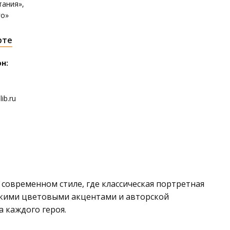
тания»,
го»
рте
н:
ib.ru
 современном стиле, где классическая портретная
ркими цветовыми акцентами и авторской
 каждого героя.