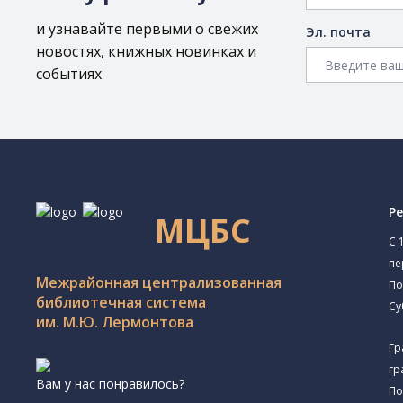
и узнавайте первыми о свежих
Эл. почта
новостях, книжных новинках и
событиях
Р
МЦБС
C 
пе
Межрайонная централизованная
По
библиотечная система
Су
им. М.Ю. Лермонтова
Гр
гр
Вам у нас понравилось?
По