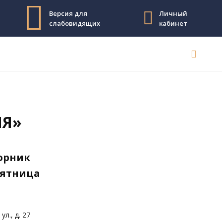
Версия для
Личный
слабовидящих
кабинет
ИЯ»
торник
пятница
л., д. 27