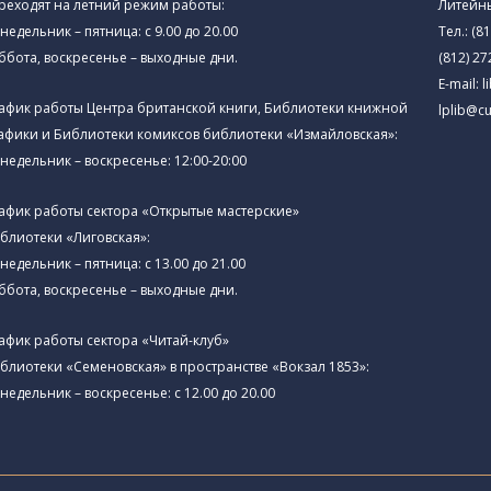
реходят на летний режим работы:
Литейны
недельник – пятница: с 9.00 до 20.00
Тел.:
(81
ббота, воскресенье – выходные дни.
(812) 27
E-mail:
l
афик работы Центра британской книги, Библиотеки книжной
lplib@cu
афики и Библиотеки комиксов библиотеки «Измайловская»:
недельник – воскресенье: 12:00-20:00
афик работы сектора «Открытые мастерские»
блиотеки «Лиговская»:
недельник – пятница: с 13.00 до 21.00⁠
ббота, воскресенье – выходные дни.
афик работы сектора «Читай-клуб»
блиотеки «Семеновская» в пространстве «Вокзал 1853»:
недельник – воскресенье: с 12.00 до 20.00