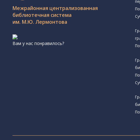
пе
Межрайонная централизованная
По
библиотечная система
Су
им. М.Ю. Лермонтова
Гр
гр
Вам у нас понравилось?
По
Гр
би
По
Су
Гр
би
По