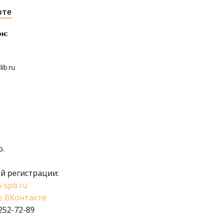
рте
н:
ib.ru
ю.
й регистрации:
-spb.ru
е ВКонтакте
 252-72-89