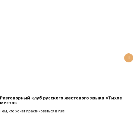
Разговорный клуб русского жестового языка «Тихое
Эк
место»
до
Тем, кто хочет практиковаться в РЖЯ
Пр