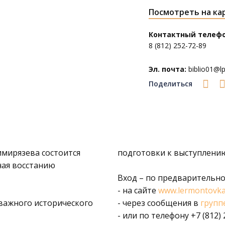
Посмотреть на ка
Контактный телефо
8 (812) 252-72-89
Эл. почта:
biblio01@lpl
Поделиться
Тимирязева
состоится
подготовки к выступлени
ная восстанию
Вход – по предварительно
- на сайте
www.lermontovka
 важного исторического
- через сообщения в
групп
- или по телефону +7 (812)