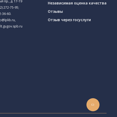
й пр., д. 17-19
Независимая оценка качества
2) 272-75-95
;
Отзывы
2-36-60
.
Отзыв через госуслуги
ib@lplib.ru
,
lt.gugov.spb.ru