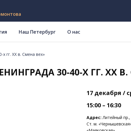
рмонтова
тия
Наш Петербург
О нас
х гг. XX в. Смена вех»
НИНГРАДА 30-40-Х ГГ. XX В.
17 декабря / 
15:00 – 16:30
Адрес:
Литейный пр., 
Ст. м. «Чернышевская
«Маяковская»,