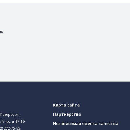
их
Карта сайта
Партнерство
-Петербург,
й пр., д. 17-19
Независимая оценка качества
2) 272-75-95
;