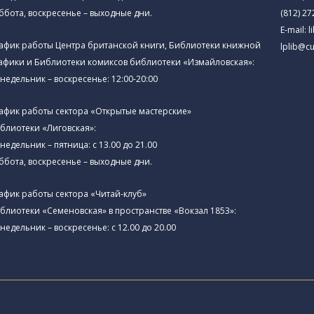
ббота, воскресенье – выходные дни.
(812) 27
E-mail:
l
афик работы Центра британской книги, Библиотеки книжной
lplib@cu
афики и Библиотеки комиксов библиотеки «Измайловская»:
недельник – воскресенье: 12:00-20:00
афик работы сектора «Открытые мастерские»
блиотеки «Лиговская»:
недельник – пятница: с 13.00 до 21.00⁠
ббота, воскресенье – выходные дни.
афик работы сектора «Читай-клуб»
блиотеки «Семеновская» в пространстве «Вокзал 1853»:
недельник – воскресенье: с 12.00 до 20.00