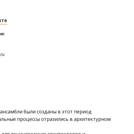
рте
н:
.ru
 ансамбли были созданы в этот период
иальные процессы отразились в архитектурном