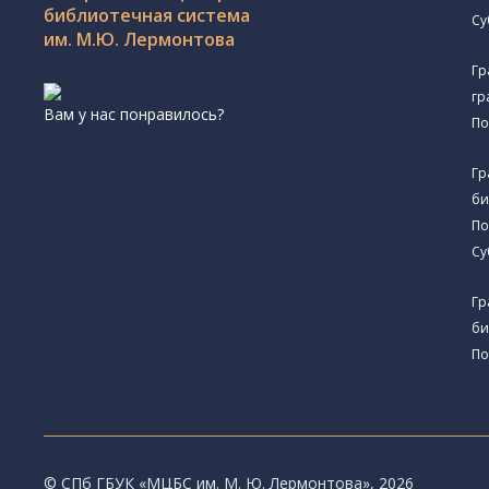
библиотечная система
Су
им. М.Ю. Лермонтова
Гр
гр
Вам у нас понравилось?
По
Гр
би
По
Су
Гр
би
По
© CПб ГБУК «МЦБС им. М. Ю. Лермонтова», 2026