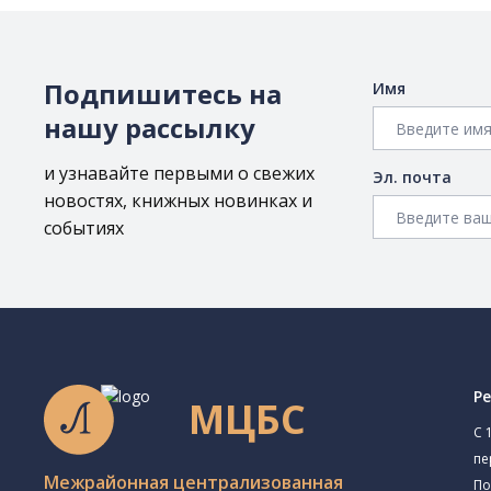
Подпишитесь на
Имя
нашу рассылку
и узнавайте первыми о свежих
Эл. почта
новостях, книжных новинках и
событиях
Р
МЦБС
C 
пе
Межрайонная централизованная
По