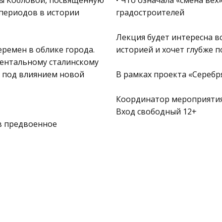
ды Кобловой, посвящённую
• Что означала «смена вех
периодов в истории
градостроителей
Лекция будет интересна вс
еремен в облике города.
историей и хочет глубже 
ентальному сталинскому
ь под влиянием новой
В рамках проекта «Серебр
Координатор мероприятия
Вход свободный 12+
 в предвоенное