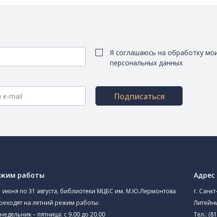
Я соглашаюсь на обработку мо
персональных данных
Подписаться
ежим работы
Адрес
1 июня по 31 августа, библиотеки МЦБС им. М.Ю.Лермонтова
г. Санкт
реходят на летний режим работы:
Литейны
недельник – пятница: с 9.00 до 20.00
Тел.:
(81