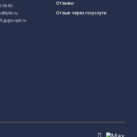
Отзывы
2-36-60
.
Отзыв через госуслуги
ib@lplib.ru
,
lt.gugov.spb.ru