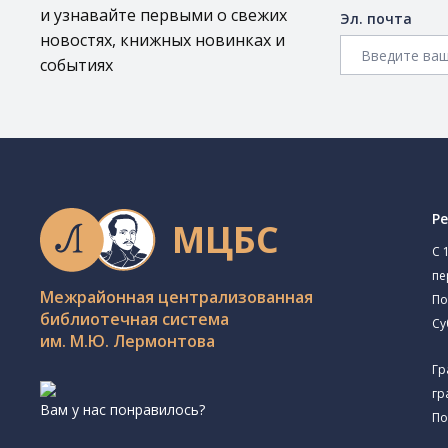
и узнавайте первыми о свежих
Эл. почта
новостях, книжных новинках и
событиях
Р
МЦБС
C 
пе
Межрайонная централизованная
По
библиотечная система
Су
им. М.Ю. Лермонтова
Гр
гр
Вам у нас понравилось?
По