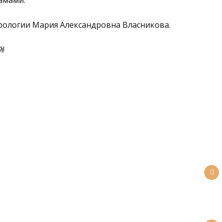
амами.
урологии Мария Александровна Власникова.
й!