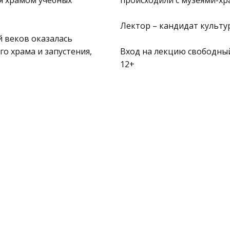
ся храмом учебных
происходили с музеями-хр
Лектор – кандидат культ
й веков оказалась
о храма и запустения,
Вход на лекцию свободны
12+