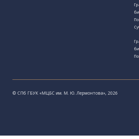
Гр
би
По
Су
Гр
би
По
© CПб ГБУК «МЦБС им. М. Ю. Лермонтова», 2026