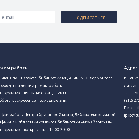
Подписаться
ежим работы
Адрес
1 июня по 31 августа, библиотеки МЦБС им. М.Ю.Лермонтова
г. Санкт
реходят на летний режим работы:
Литейны
недельник – пятница: с 9.00 до 20.00
Тел.:
(81
ббота, воскресенье – выходные дни.
(812) 27
E-mail:
l
афик работы Центра британской книги, Библиотеки книжной
lplib@cu
афики и Библиотеки комиксов библиотеки «Измайловская»:
недельник – воскресенье: 12:00-20:00