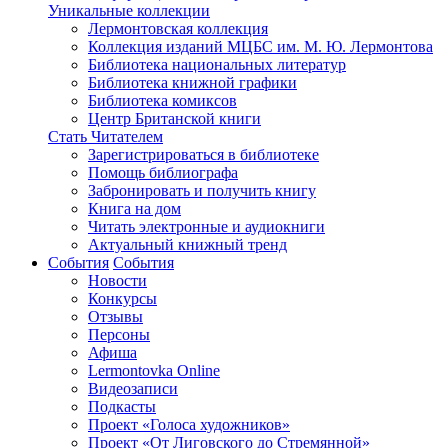
Уникальные коллекции
Лермонтовская коллекция
Коллекция изданий МЦБС им. М. Ю. Лермонтова
Библиотека национальных литератур
Библиотека книжной графики
Библиотека комиксов
Центр Британской книги
Стать Читателем
Зарегистрироваться в библиотеке
Помощь библиографа
Забронировать и получить книгу
Книга на дом
Читать электронные и аудиокниги
Актуальный книжный тренд
События
События
Новости
Конкурсы
Отзывы
Персоны
Афиша
Lermontovka Online
Видеозаписи
Подкасты
Проект «Голоса художников»
Проект «От Лиговского до Стремянной»