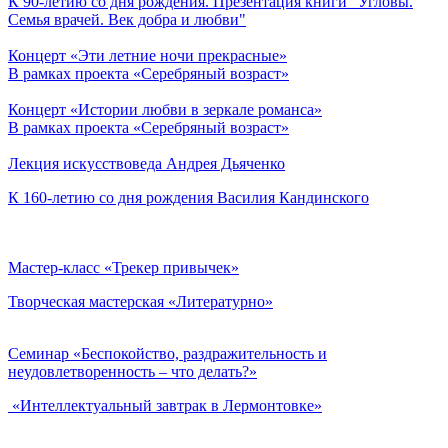
К 90-летию со дня рождения. Презентация книги "Угловы.
Семья врачей. Век добра и любви"
Концерт «Эти летние ночи прекрасные»
В рамках проекта «Серебряный возраст»
Концерт «Истории любви в зеркале романса»
В рамках проекта «Серебряный возраст»
Лекция искусствоведа Андрея Дьяченко
К 160-летию со дня рождения Василия Кандинского
Мастер-класс «Трекер привычек»
Творческая мастерская «Литературно»
Семинар «Беспокойство, раздражительность и
неудовлетворенность – что делать?»
«Интеллектуальный завтрак в Лермонтовке»