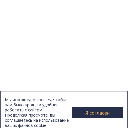
Отзывы
Афиша
Персоны
Lermontovka Online
Видеозаписи
Подкасты
Библиотеки в историческом центре
Санкт–Петербурга
Экскурсии
Публикации
МЦБС
Контакты и руководство
Доступность
Вакансии
Партнеры
Мы используем cookies, чтобы
Официальные документы
вам было проще и удобнее
Публичные отчеты
работать с сайтом.
Я согласен
Продолжая просмотр, вы
соглашаетесь на использование
ваших файлов cookie