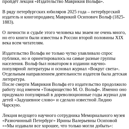
пройдёт лекция «Издательство Маврикия Вольфа».
В ряду петербургских юбиляров 2025 года – петербургский
издатель и книгопродавец Маврикий Осипович Вольф (1825-
1883).
О личности и судьбе этого человека мы знаем не очень много,
но его книги были известны в России второй половины XIX
века всем читателям.
Издательство Вольфа не только чутко улавливало спрос
публики, но и ориентировалось на самые разные группы
населения. Вольф был новатором в издании научно-
популярной литературы и основал журнал «Вокруг света».
Отдельным направлением деятельности издателя была детская
литература.
После смерти Маврикия Вольфа его издательство продолжило
работу под именем «Товарищество М. О. Вольф». Именно оно
придумало популярный в дореволюционные годы журнал для
детей «Задушевное слово» и сделало известной Лидию
Чарскую.
Лекция ведущего научного сотрудника Мемориального музея
«Разночинный Петербург» Ирины Валерьевны Осиповой
««Мы издавали все хорошее, что только могли добыть»: