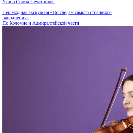
Улица Союза Печатников
Пешеходная экскурсия «По следам самого страшного
наводнения»
По Коломне и Адмиралтейской части