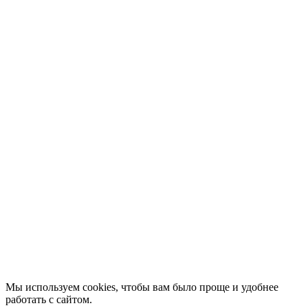
Новости
Конкурсы
Отзывы
Афиша
Персоны
Lermontovka Online
Видеозаписи
Подкасты
Библиотеки в историческом центре
Санкт–Петербурга
Экскурсии
Публикации
МЦБС
Контакты и руководство
Доступность
Вакансии
Партнеры
Официальные документы
Публичные отчеты
Мы используем cookies, чтобы вам было проще и удобнее
работать с сайтом.