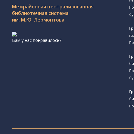
пе
Межрайонная централизованная
По
библиотечная система
Су
им. М.Ю. Лермонтова
Гр
гр
Вам у нас понравилось?
По
Гр
би
По
Су
Гр
би
По