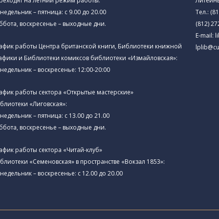
реходят на летний режим работы:
Литейны
недельник – пятница: с 9.00 до 20.00
Тел.:
(81
ббота, воскресенье – выходные дни.
(812) 27
E-mail:
l
афик работы Центра британской книги, Библиотеки книжной
lplib@cu
афики и Библиотеки комиксов библиотеки «Измайловская»:
недельник – воскресенье: 12:00-20:00
афик работы сектора «Открытые мастерские»
блиотеки «Лиговская»:
недельник – пятница: с 13.00 до 21.00⁠
ббота, воскресенье – выходные дни.
афик работы сектора «Читай-клуб»
блиотеки «Семеновская» в пространстве «Вокзал 1853»:
недельник – воскресенье: с 12.00 до 20.00