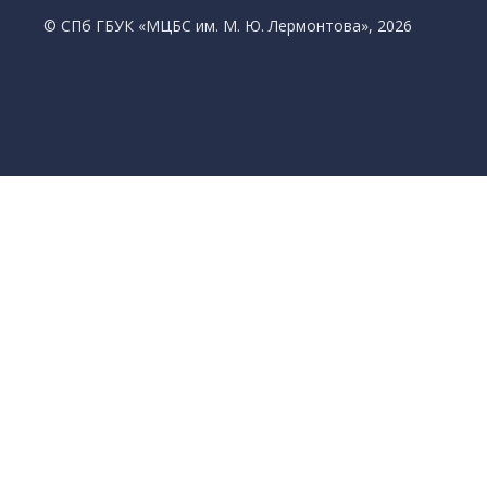
© CПб ГБУК «МЦБС им. М. Ю. Лермонтова», 2026
Библиотеки
Центральная библиотека им. М. Ю. Лермонтов
Библиотека им. К. А. Тимирязева
Библиотека «Екатерингофская»
Библиотека «На Стремянной»
Библиотека «Лиговская»
Библиотека им. А.С. Грибоедова
Библиотека «Измайловская»
Библиотека «Старая Коломна»
Библиотека им. Н.А. Некрасова
Библиотека им. А.И. Герцена
Библиотека «Семеновская»