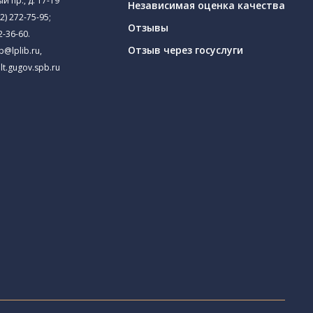
й пр., д. 17-19
Независимая оценка качества
2) 272-75-95
;
Отзывы
2-36-60
.
Отзыв через госуслуги
ib@lplib.ru
,
lt.gugov.spb.ru