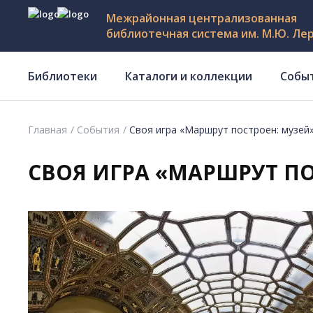
Межрайонная централизованная
библиотечная система им. М.Ю. Ле
Библиотеки
Каталоги и коллекции
Собы
Главная
События
Своя игра «Маршрут построен: музей
СВОЯ ИГРА «МАРШРУТ ПО