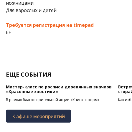
ножницами.
Для взрослых и детей
Требуется регистрация на timepad
6+
ЕЩЕ СОБЫТИЯ
Мастер-класс по росписи деревянных значков
Встре
«Красочные хвостики»
сгора
В рамках благотворительной акции «Книга за корм»
Как из
К афише мероприятий