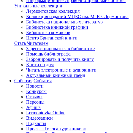
Информационные справочно-правовые системы
Уникальные коллекции
Лермонтовская коллекция
Коллекция изданий МЦБС им. М. Ю. Лермонтова
Библиотека национальных литератур
Библиотека книжной графики
Библиотека комиксов
Центр Британской книги
Стать Читателем
Зарегистрироваться в библиотеке
Помощь библиографа
Забронировать и получить книгу
Книга на дом
Читать электронные и аудиокниги
Актуальный книжный тренд
События
События
Новости
Конкурсы
Отзывы
Персоны
Афиша
Lermontovka Online
Видеозаписи
Подкасты
Проект «Голоса художников»