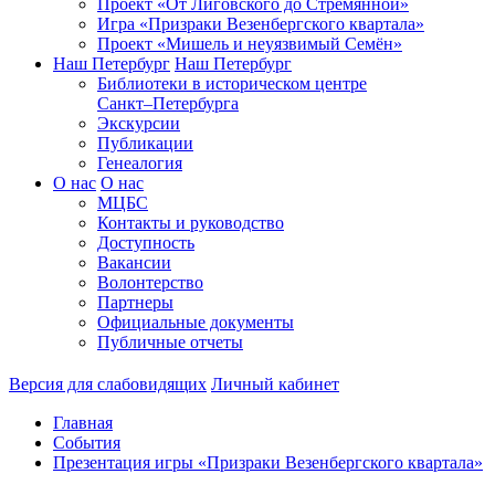
Проект «От Лиговского до Стремянной»
Игра «Призраки Везенбергского квартала»
Проект «Мишель и неуязвимый Семён»
Наш Петербург
Наш Петербург
Библиотеки в историческом центре
Санкт–Петербурга
Экскурсии
Публикации
Генеалогия
О нас
О нас
МЦБС
Контакты и руководство
Доступность
Вакансии
Волонтерство
Партнеры
Официальные документы
Публичные отчеты
Версия для слабовидящих
Личный кабинет
Главная
События
Презентация игры «Призраки Везенбергского квартала»