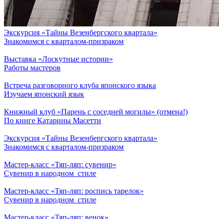
Экскурсия «Тайны Везенбергского квартала»
Знакомимся с кварталом-призраком
Выставка «Лоскутные истории»
Работы мастеров
Встреча разговорного клуба японского языка
Изучаем японский язык
Книжный клуб «Парень с соседней могилы» (отмена!)
По книге Катарины Масетти
Экскурсия «Тайны Везенбергского квартала»
Знакомимся с кварталом-призраком
Мастер-класс «Тяп-ляп: сувенир»
Сувенир в народном стиле
Мастер-класс «Тяп-ляп: роспись тарелок»
Сувенир в народном стиле
Мастер-класс «Тяп-ляп: венок»