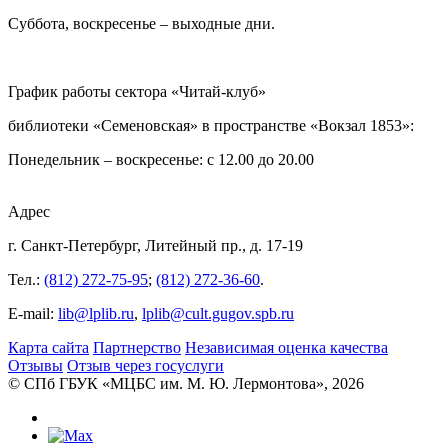
Суббота, воскресенье – выходные дни.
График работы сектора «Читай-клуб»
библиотеки «Семеновская» в пространстве «Вокзал 1853»:
Понедельник – воскресенье: с 12.00 до 20.00
Адрес
г. Санкт-Петербург, Литейный пр., д. 17-19
Тел.:
(812) 272-75-95
;
(812) 272-36-60
.
E-mail:
lib@lplib.ru
,
lplib@cult.gugov.spb.ru
Карта сайта
Партнерство
Независимая оценка качества
Отзывы
Отзыв через госуслуги
© CПб ГБУК «МЦБС им. М. Ю. Лермонтова», 2026