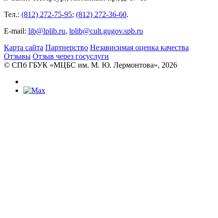
Тел.:
(812) 272-75-95
;
(812) 272-36-60
.
E-mail:
lib@lplib.ru
,
lplib@cult.gugov.spb.ru
Карта сайта
Партнерство
Независимая оценка качества
Отзывы
Отзыв через госуслуги
© CПб ГБУК «МЦБС им. М. Ю. Лермонтова», 2026
Библиотеки
Центральная библиотека им. М. Ю.
Лермонтова
Библиотека им. К. А. Тимирязева
Библиотека «Екатерингофская»
Библиотека «На Стремянной»
Библиотека «Лиговская»
Библиотека им. А.С. Грибоедова
Библиотека «Измайловская»