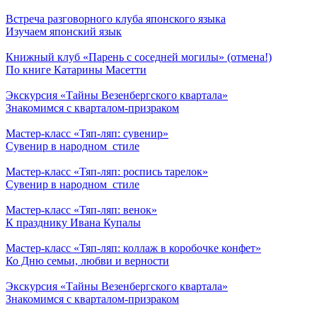
Встреча разговорного клуба японского языка
Изучаем японский язык
Книжный клуб «Парень с соседней могилы» (отмена!)
По книге Катарины Масетти
Экскурсия «Тайны Везенбергского квартала»
Знакомимся с кварталом-призраком
Мастер-класс «Тяп-ляп: сувенир»
Сувенир в народном стиле
Мастер-класс «Тяп-ляп: роспись тарелок»
Сувенир в народном стиле
Мастер-класс «Тяп-ляп: венок»
К празднику Ивана Купалы
Мастер-класс «Тяп-ляп: коллаж в коробочке конфет»
Ко Дню семьи, любви и верности
Экскурсия «Тайны Везенбергского квартала»
Знакомимся с кварталом-призраком