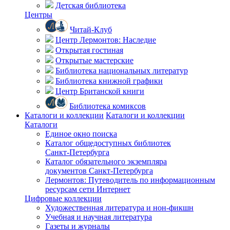
Детская библиотека
Центры
Читай-Клуб
Центр Лермонтов: Наследие
Открытая гостиная
Открытые мастерские
Библиотека национальных литератур
Библиотека книжной графики
Центр Британской книги
Библиотека комиксов
Каталоги и коллекции
Каталоги и коллекции
Каталоги
Единое окно поиска
Каталог общедоступных библиотек
Санкт-Петербурга
Каталог обязательного экземпляра
документов Санкт-Петербурга
Лермонтов: Путеводитель по информационным
ресурсам сети Интернет
Цифровые коллекции
Художественная литература и нон-фикшн
Учебная и научная литература
Газеты и журналы