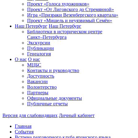
Проект «Голоса художников»
Проект «От Лиговского до Стремянной»
Игра «Призраки Везенбергского квартала»
Проект «Мишель и неуязвимый Семён»
Наш Петербург
Наш Петербург
Библиотеки в историческом центре
Санкт–Петербурга
Экскурсии
Публикации
Генеалогия
О нас
О нас
МЦБС
Контакты и руководство
Доступность
Вакансии
Волонтерство
Партнеры
Официальные документы
Публичные отчеты
Версия для слабовидящих
Личный кабинет
Главная
События
Встреча разговорного клуба японского языка