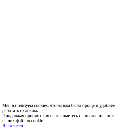
Отзывы
Афиша
Персоны
Lermontovka Online
Видеозаписи
Подкасты
Библиотеки в историческом центре
Санкт–Петербурга
Экскурсии
Публикации
МЦБС
Контакты и руководство
Доступность
Вакансии
Партнеры
Официальные документы
Публичные отчеты
Мы используем cookies, чтобы вам было проще и удобнее
работать с сайтом.
Продолжая просмотр, вы соглашаетесь на использование
ваших файлов cookie
Я согласен