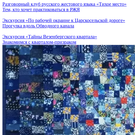
Разговорный клуб русского жестового языка «Тихое место»
Тем, кто хочет практиковаться в РЖЯ
Экскурсия «По рабочей окраине к Царскосельской дороге»
Прогулка вдоль Обводного канала
Экскурсия «Тайны Везенбергского квартала»
Знакомимся с кварталом-призраком