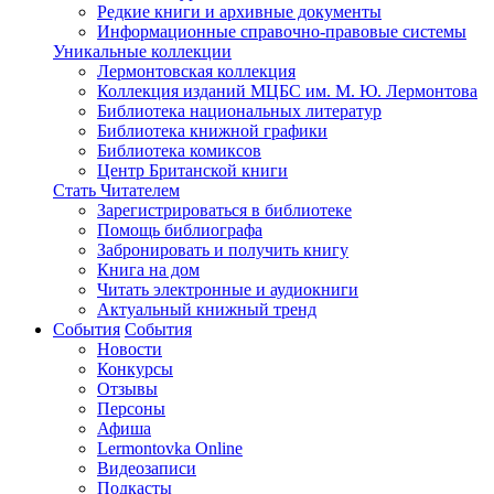
Редкие книги и архивные документы
Информационные справочно-правовые системы
Уникальные коллекции
Лермонтовская коллекция
Коллекция изданий МЦБС им. М. Ю. Лермонтова
Библиотека национальных литератур
Библиотека книжной графики
Библиотека комиксов
Центр Британской книги
Стать Читателем
Зарегистрироваться в библиотеке
Помощь библиографа
Забронировать и получить книгу
Книга на дом
Читать электронные и аудиокниги
Актуальный книжный тренд
События
События
Новости
Конкурсы
Отзывы
Персоны
Афиша
Lermontovka Online
Видеозаписи
Подкасты