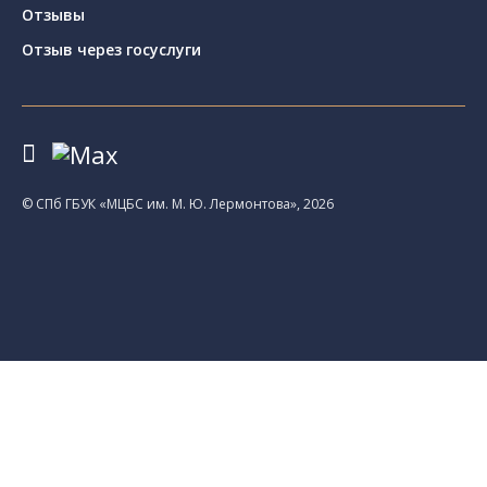
Отзывы
Отзыв через госуслуги
© CПб ГБУК «МЦБС им. М. Ю. Лермонтова», 2026
Библиотеки
Центральная библиотека им. М. Ю.
Лермонтова
Библиотека им. К. А. Тимирязева