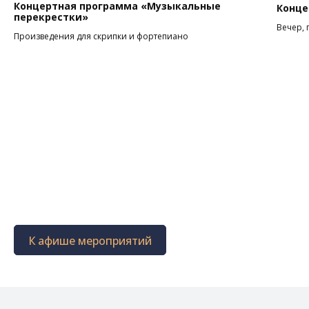
Концертная программа «Музыкальные
Конце
перекрестки»
Вечер, 
Произведения для скрипки и фортепиано
К афише мероприятий