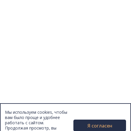
Конкурсы
Отзывы
Афиша
Персоны
Lermontovka Online
Видеозаписи
Подкасты
Библиотеки в историческом центре
Санкт–Петербурга
Экскурсии
Публикации
МЦБС
Контакты и руководство
Доступность
Вакансии
Партнеры
Мы используем cookies, чтобы
Официальные документы
вам было проще и удобнее
Публичные отчеты
работать с сайтом.
Я согласен
Продолжая просмотр, вы