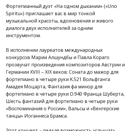
Фортепианный дуэт «На одном дыхании» («Uno
Spiritu») приглашает вас в мир тонкой
музыкальной красоты, вдохновения и живого
диалога двух исполнителей за одним
инструментом.
В исполнении лауреатов международных
конкурсов Марии Алшундбы и Павла Кораго
прозвучат произведения композиторов Австрии и
Германии ХVIII – ХIХ веков: Соната до мажор для
фортепиано в четыре руки K.521 Вольфганга
Амадея Моцарта, Фантазия фа минор для
фортепиано в четыре руки D.940 Франца Шуберта,
Шесть фантазий для фортепиано в четыре руки
«Воспоминания о России», Вальсы и «Венгерские
танцы» Иоганнеса Брамса.
Этот концерт – редкая возможность услышать