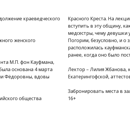
должение краеведческого
Красного Креста. На лекци
вступить в эту общину, ка
медсестры, чему девушки 
жного женского
Погорим, безусловно, и о 
расположилась кауфманска
ранее, когда оно было пос
нта М.П. фон Кауфмана,
 была основана 4 марта
Лектор – Лилия Жбанова, 
ии Фёдоровны, вдовы
Екатерингофской, аттесто
Забронировать места в за
ийского общества
16+