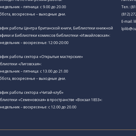
недельник – пятница: с 9.00 до 20.00
Тел.:
(81
ббота, воскресенье – выходные дни.
(812) 27
E-mail:
l
афик работы Центра британской книги, Библиотеки книжной
lplib@cu
афики и Библиотеки комиксов библиотеки «Измайловская»:
недельник – воскресенье: 12:00-20:00
афик работы сектора «Открытые мастерские»
блиотеки «Лиговская»:
недельник – пятница: с 13.00 до 21.00⁠
ббота, воскресенье – выходные дни.
афик работы сектора «Читай-клуб»
блиотеки «Семеновская» в пространстве «Вокзал 1853»:
недельник – воскресенье: с 12.00 до 20.00