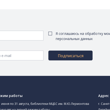
Я соглашаюсь на обработку мо
персональных данных
Подписаться
ежим работы
Адрес
1 июня по 31 августа, библиотеки МЦБС им. М.Ю.Лермонтова
г. Санкт
реходят на летний режим работы:
Литейны