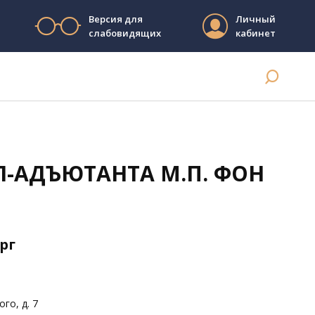
Версия для
Личный
слабовидящих
кабинет
Л-АДЪЮТАНТА М.П. ФОН
ерг
го, д. 7