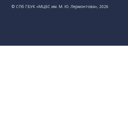
© CПб ГБУК «МЦБС им. М. Ю. Лермонтова», 2026
Библиотеки
Центральная библиотека им. М. Ю. Лермон
Библиотека им. К. А. Тимирязева
Библиотека «Екатерингофская»
Библиотека «На Стремянной»
Библиотека «Лиговская»
Библиотека им. А.С. Грибоедова
Библиотека «Измайловская»
Библиотека «Старая Коломна»
Библиотека им. Н.А. Некрасова
Библиотека им. А.И. Герцена
Библиотека «Семеновская»