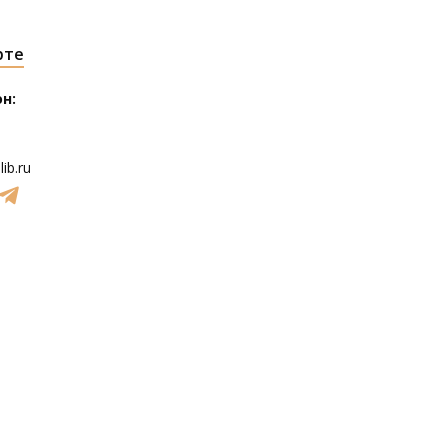
рте
н:
ib.ru