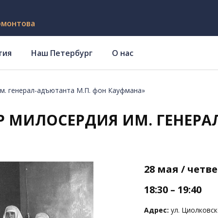
рмонтова
тия
Наш Петербург
О нас
м. генерал-адъютанта М.П. фон Кауфмана»
Р МИЛОСЕРДИЯ ИМ. ГЕНЕРА
28 мая / четв
18:30 – 19:40
Адрес:
ул. Циолковско