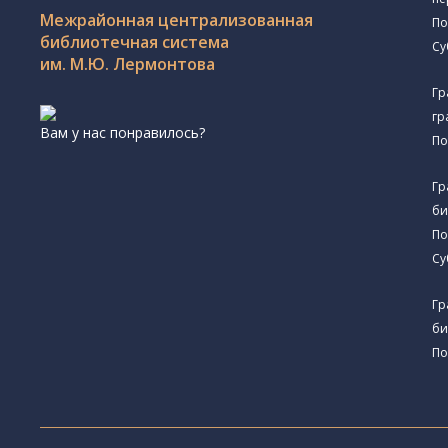
Межрайонная централизованная
По
библиотечная система
Су
им. М.Ю. Лермонтова
Гр
гр
Вам у нас понравилось?
По
Гр
би
По
Су
Гр
би
По