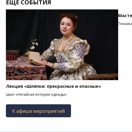
ЕЩЕ СОБЫТИЯ
Масте
Техник
Лекция «Шляпки: прекрасные и опасные»
Цикл «Нетайная история одежды»
К афише мероприятий