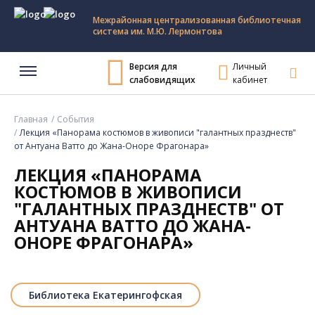
Межрайонная централизованная библиотечная
система им. М.Ю. Лермонтова
Версия для
Личный
слабовидящих
кабинет
Главная
События
Лекция «Панорама костюмов в живописи "галантных празднеств"
от Антуана Ватто до Жана-Оноре Фрагонара»
ЛЕКЦИЯ «ПАНОРАМА
КОСТЮМОВ В ЖИВОПИСИ
"ГАЛАНТНЫХ ПРАЗДНЕСТВ" ОТ
АНТУАНА ВАТТО ДО ЖАНА-
ОНОРЕ ФРАГОНАРА»
Библиотека Екатерингофская