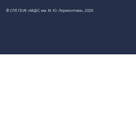
© CПб ГБУК «МЦБС им. М. Ю. Лермонтова», 2026
Библиотеки
Центральная библиотека им. М. Ю.
Лермонтова
Библиотека им. К. А. Тимирязева
Библиотека «Екатерингофская»
Библиотека «На Стремянной»
Библиотека «Лиговская»
Библиотека им. А.С. Грибоедова
Библиотека «Измайловская»
Библиотека «Старая Коломна»
Библиотека им. Н.А. Некрасова