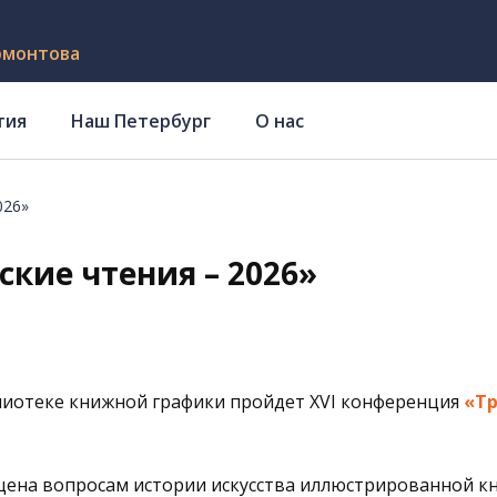
рмонтова
тия
Наш Петербург
О нас
026»
ские чтения – 2026»
лиотеке книжной графики
пройдет XVI конференция
«Тр
ена вопросам истории искусства иллюстрированной к