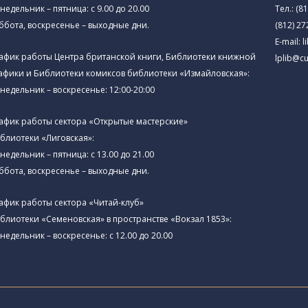
недельник – пятница: с 9.00 до 20.00
Тел.:
(81
ббота, воскресенье – выходные дни.
(812) 27
E-mail:
l
афик работы Центра британской книги, Библиотеки книжной
lplib@cu
афики и Библиотеки комиксов библиотеки «Измайловская»:
недельник – воскресенье: 12:00-20:00
афик работы сектора «Открытые мастерские»
блиотеки «Лиговская»:
недельник – пятница: с 13.00 до 21.00⁠
ббота, воскресенье – выходные дни.
афик работы сектора «Читай-клуб»
блиотеки «Семеновская» в пространстве «Вокзал 1853»:
недельник – воскресенье: с 12.00 до 20.00