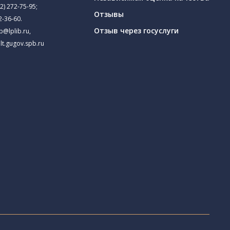
2) 272-75-95
;
Отзывы
2-36-60
.
Отзыв через госуслуги
ib@lplib.ru
,
lt.gugov.spb.ru