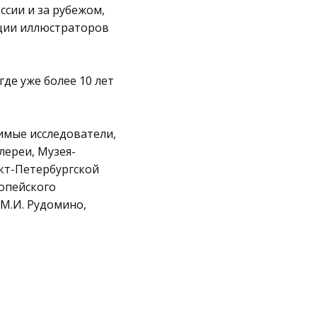
сии и за рубежом,
ции иллюстраторов
де уже более 10 лет
имые исследователи,
лереи, Музея-
нкт-Петербургской
ропейского
М.И. Рудомино,