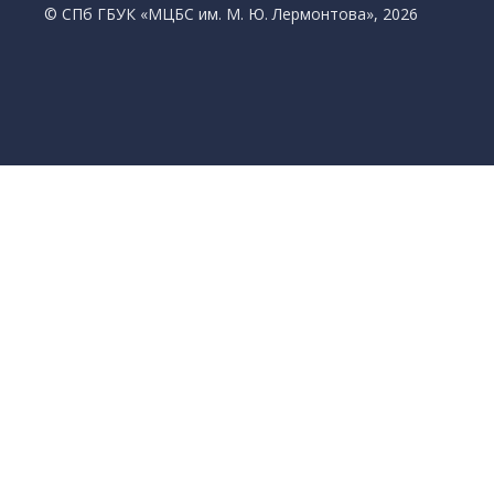
© CПб ГБУК «МЦБС им. М. Ю. Лермонтова», 2026
Библиотеки
Центральная библиотека им. М. Ю. Лермонтов
Библиотека им. К. А. Тимирязева
Библиотека «Екатерингофская»
Библиотека «На Стремянной»
Библиотека «Лиговская»
Библиотека им. А.С. Грибоедова
Библиотека «Измайловская»
Библиотека «Старая Коломна»
Библиотека им. Н.А. Некрасова
Библиотека им. А.И. Герцена
Библиотека «Семеновская»