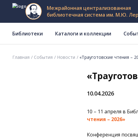
Межрайонная централизованная
библиотечная система им. М.Ю. Ле
Библиотеки
Каталоги и коллекции
Собы
Главная
События
Новости
«Трауготовские чтения – 2
«Трауготов
10.04.2026
10 – 11 апреля в
Биб
чтения – 2026»
Конференция посвящ