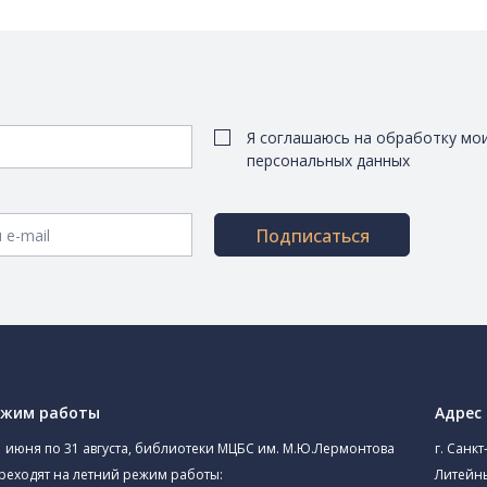
Я соглашаюсь на обработку мо
персональных данных
Подписаться
ежим работы
Адрес
1 июня по 31 августа, библиотеки МЦБС им. М.Ю.Лермонтова
г. Санкт
реходят на летний режим работы:
Литейны