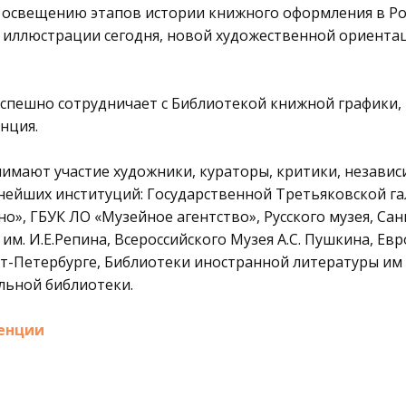
 освещению этапов истории книжного оформления в Рос
иллюстрации сегодня, новой художественной ориента
успешно сотрудничает с Библиотекой книжной графики, г
нция.
имают участие художники, кураторы, критики, независ
нейших институций: Государственной Третьяковской га
о», ГБУК ЛО «Музейное агентство», Русского музея, Са
им. И.Е.Репина, Всероссийского Музея А.С. Пушкина, Ев
кт-Петербурге, Библиотеки иностранной литературы им 
льной библиотеки.
енции