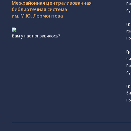
Межрайонная централизованная
По
библиотечная система
Су
им. М.Ю. Лермонтова
Гр
гр
Вам у нас понравилось?
По
Гр
би
По
Су
Гр
би
По