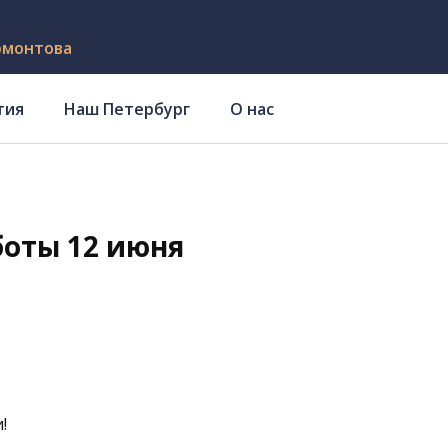
рмонтова
тия
Наш Петербург
О нас
боты 12 июня
!