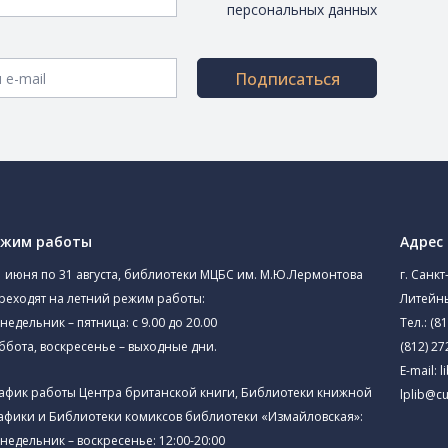
персональных данных
Подписаться
ежим работы
Адрес
1 июня по 31 августа, библиотеки МЦБС им. М.Ю.Лермонтова
г. Санкт
реходят на летний режим работы:
Литейны
недельник – пятница: с 9.00 до 20.00
Тел.:
(81
ббота, воскресенье – выходные дни.
(812) 27
E-mail:
l
афик работы Центра британской книги, Библиотеки книжной
lplib@cu
афики и Библиотеки комиксов библиотеки «Измайловская»:
недельник – воскресенье: 12:00-20:00