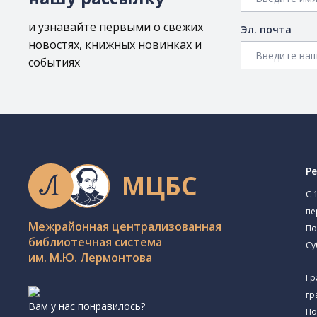
и узнавайте первыми о свежих
Эл. почта
новостях, книжных новинках и
событиях
Р
МЦБС
C 
пе
Межрайонная централизованная
По
библиотечная система
Су
им. М.Ю. Лермонтова
Гр
гр
Вам у нас понравилось?
По