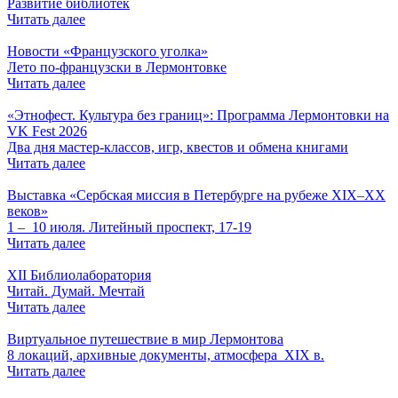
Развитие библиотек
Читать далее
Новости «Французского уголка»
Лето по-французски в Лермонтовке
Читать далее
«Этнофест. Культура без границ»: Программа Лермонтовки на
VK Fest 2026
Два дня мастер-классов, игр, квестов и обмена книгами
Читать далее
Выставка «Сербская миссия в Петербурге на рубеже XIX–XX
веков»
1 ‒ 10 июля. Литейный проспект, 17-19
Читать далее
XII Библиолаборатория
Читай. Думай. Мечтай
Читать далее
Виртуальное путешествие в мир Лермонтова
8 локаций, архивные документы, атмосфера XIX в.
Читать далее