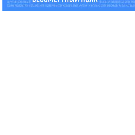
Библиотеки
Центральная библиотека им. М. Ю.
Лермонтова
Библиотека им. К. А. Тимирязева
Библиотека «Екатерингофская»
Библиотека «На Стремянной»
Библиотека «Лиговская»
Библиотека им. А.С. Грибоедова
Библиотека «Измайловская»
Библиотека «Старая Коломна»
Библиотека им. Н.А. Некрасова
Библиотека им. А.И. Герцена
Библиотека «Семеновская»
Библиотека «Бронницкая»
Детская библиотека
Центры
Читай-Клуб