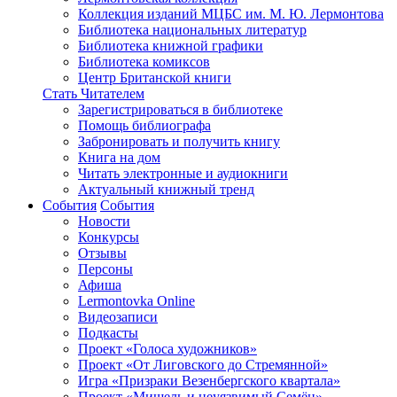
Коллекция изданий МЦБС им. М. Ю. Лермонтова
Библиотека национальных литератур
Библиотека книжной графики
Библиотека комиксов
Центр Британской книги
Стать Читателем
Зарегистрироваться в библиотеке
Помощь библиографа
Забронировать и получить книгу
Книга на дом
Читать электронные и аудиокниги
Актуальный книжный тренд
События
События
Новости
Конкурсы
Отзывы
Персоны
Афиша
Lermontovka Online
Видеозаписи
Подкасты
Проект «Голоса художников»
Проект «От Лиговского до Стремянной»
Игра «Призраки Везенбергского квартала»
Проект «Мишель и неуязвимый Семён»