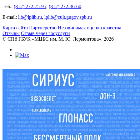
Тел.:
(812) 272-75-95
;
(812) 272-36-60
.
E-mail:
lib@lplib.ru
,
lplib@cult.gugov.spb.ru
Карта сайта
Партнерство
Независимая оценка качества
Отзывы
Отзыв через госуслуги
© CПб ГБУК «МЦБС им. М. Ю. Лермонтова», 2026