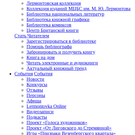
Лермонтовская коллекция
Коллекция изданий МЦБС им. М. Ю. Лермонтова
Библиотека национальных литератур
Библиотека книжной графики
Библиотека комиксов
Центр Британской книги
Стать Читателем
Зарегистрироваться в библиотеке
Помощь библиографа
Забронировать и получить книгу
Книга на дом
Читать электронные и аудиокниги
Актуальный книжный тренд
События
События
Новости
Конкурсы
Отзывы
Персоны
Афиша
Lermontovka Online
Видеозаписи
Подкасты
Проект «Голоса художников»
Проект «От Лиговского до Стремянной»
Игра «Призраки Везенбергского квартала»