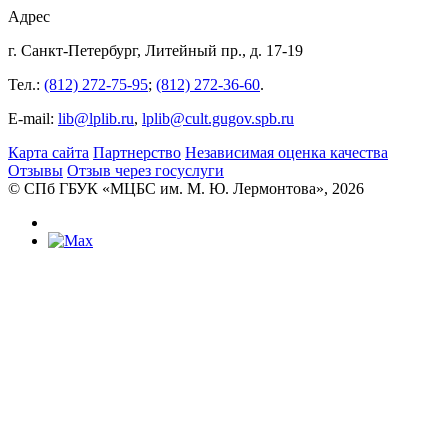
Адрес
г. Санкт-Петербург, Литейный пр., д. 17-19
Тел.:
(812) 272-75-95
;
(812) 272-36-60
.
E-mail:
lib@lplib.ru
,
lplib@cult.gugov.spb.ru
Карта сайта
Партнерство
Независимая оценка качества
Отзывы
Отзыв через госуслуги
© CПб ГБУК «МЦБС им. М. Ю. Лермонтова», 2026
Библиотеки
Центральная библиотека им. М. Ю.
Лермонтова
Библиотека им. К. А. Тимирязева
Библиотека «Екатерингофская»
Библиотека «На Стремянной»
Библиотека «Лиговская»