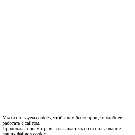
Конкурсы
Отзывы
Афиша
Персоны
Lermontovka Online
Видеозаписи
Подкасты
Библиотеки в историческом центре
Санкт–Петербурга
Экскурсии
Публикации
МЦБС
Контакты и руководство
Доступность
Вакансии
Партнеры
Официальные документы
Публичные отчеты
Мы используем cookies, чтобы вам было проще и удобнее
работать с сайтом.
Продолжая просмотр, вы соглашаетесь на использование
ваших файлов cookie