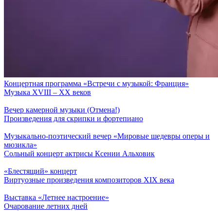
Концертная программа «Встречи с музыкой: Франция»
Музыка ХVIII – ХХ веков
Вечер камерной музыки (Отмена!)
Произведения для скрипки и фортепиано
Музыкально-поэтический вечер «Мировые шедевры оперы и
мюзикла»
Сольный концерт актрисы Ксении Альховик
«Блестящий» концерт
Виртуозные произведения композиторов ХIХ века
Выставка «Летнее настроение»
Очарование летних дней