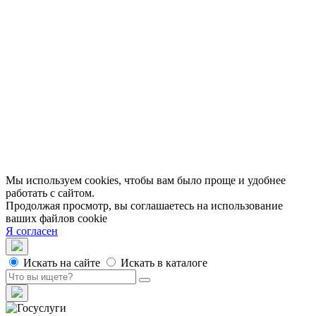
Библиотеки в историческом центре
Санкт–Петербурга
Экскурсии
Публикации
МЦБС
Контакты и руководство
Доступность
Вакансии
Партнеры
Официальные документы
Публичные отчеты
Мы используем cookies, чтобы вам было проще и удобнее
работать с сайтом.
Продолжая просмотр, вы соглашаетесь на использование
ваших файлов cookie
Я согласен
Искать на сайте
Искать в каталоге