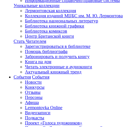
Информационные справочно-правовые системы
Уникальные коллекции
Лермонтовская коллекция
Коллекция изданий МЦБС им. М. Ю. Лермонтова
Библиотека национальных литератур
Библиотека книжной графики
Библиотека комиксов
Центр Британской книги
Стать Читателем
Зарегистрироваться в библиотеке
Помощь библиографа
Забронировать и получить книгу
Книга на дом
Читать электронные и аудиокниги
Актуальный книжный тренд
События
События
Новости
Конкурсы
Отзывы
Персоны
Афиша
Lermontovka Online
Видеозаписи
Подкасты
Проект «Голоса художников»