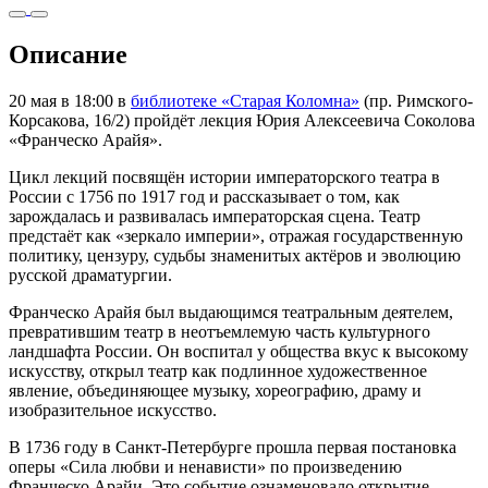
Описание
20 мая в 18:00 в
библиотеке «Старая Коломна»
(пр. Римского-
Корсакова, 16/2) пройдёт лекция Юрия Алексеевича Соколова
«Франческо Арайя».
Цикл лекций посвящён истории императорского театра в
России с 1756 по 1917 год и рассказывает о том, как
зарождалась и развивалась императорская сцена. Театр
предстаёт как «зеркало империи», отражая государственную
политику, цензуру, судьбы знаменитых актёров и эволюцию
русской драматургии.
Франческо Арайя был выдающимся театральным деятелем,
превратившим театр в неотъемлемую часть культурного
ландшафта России. Он воспитал у общества вкус к высокому
искусству, открыл театр как подлинное художественное
явление, объединяющее музыку, хореографию, драму и
изобразительное искусство.
В 1736 году в Санкт-Петербурге прошла первая постановка
оперы «Сила любви и ненависти» по произведению
Франческо Арайи. Это событие ознаменовало открытие