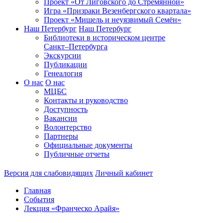
Проект «От Лиговского до Стремянной»
Игра «Призраки Везенбергского квартала»
Проект «Мишель и неуязвимый Семён»
Наш Петербург
Наш Петербург
Библиотеки в историческом центре
Санкт–Петербурга
Экскурсии
Публикации
Генеалогия
О нас
О нас
МЦБС
Контакты и руководство
Доступность
Вакансии
Волонтерство
Партнеры
Официальные документы
Публичные отчеты
Версия для слабовидящих
Личный кабинет
Главная
События
Лекция «Франческо Арайя»