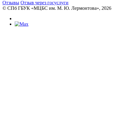
Отзывы
Отзыв через госуслуги
© CПб ГБУК «МЦБС им. М. Ю. Лермонтова», 2026
Библиотеки
Центральная библиотека им. М. Ю.
Лермонтова
Библиотека им. К. А. Тимирязева
Библиотека «Екатерингофская»
Библиотека «На Стремянной»
Библиотека «Лиговская»
Библиотека им. А.С. Грибоедова
Библиотека «Измайловская»
Библиотека «Старая Коломна»
Библиотека им. Н.А. Некрасова
Библиотека им. А.И. Герцена
Библиотека «Семеновская»
Библиотека «Бронницкая»