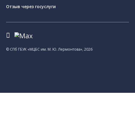
Отзыв через госуслуги
© CПб ГБУК «МЦБС им. М. Ю. Лермонтова», 2026
Библиотеки
Центральная библиотека им. М. Ю.
Лермонтова
Библиотека им. К. А. Тимирязева
Библиотека «Екатерингофская»