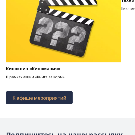
техни
Цикл м
Киноквиз «Киномания»
В рамках акции «Книга за корм»
К афише мероприятий
Подпишитесь на нашу рассылку