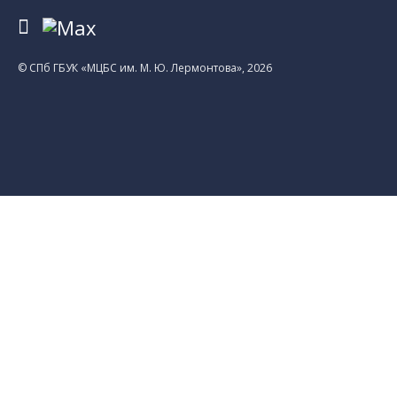
© CПб ГБУК «МЦБС им. М. Ю. Лермонтова», 2026
Библиотеки
Центральная библиотека им. М. Ю.
Лермонтова
Библиотека им. К. А. Тимирязева
Библиотека «Екатерингофская»
Библиотека «На Стремянной»
Библиотека «Лиговская»
Библиотека им. А.С. Грибоедова
Библиотека «Измайловская»