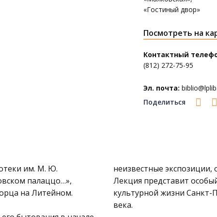
«Гостиный двор»
Посмотреть на ка
Контактный телефо
(812) 272-75-95
Эл. почта:
biblio@lplib
Поделиться
теки им. М. Ю.
неизвестные экспозиции, 
овском палаццо…»,
Лекция представит особый
орца на Литейном.
культурной жизни Санкт-П
века.