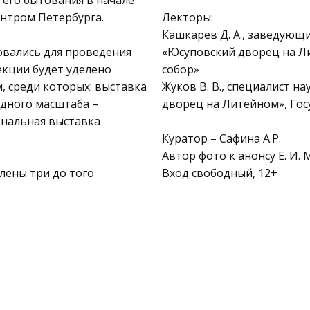
 его бытования в начале
ентром Петербурга.
Лекторы:
Кашкарев Д. А., заведующ
овались для проведения
«Юсуповский дворец на Л
екции будет уделено
собор»
 среди которых: выставка
Жуков В. В., специалист 
одного масштаба –
дворец на Литейном», Гос
ональная выставка
Куратор – Сафина А.Р.
Автор фото к анонсу Е. И.
лены три до того
Вход свободный, 12+