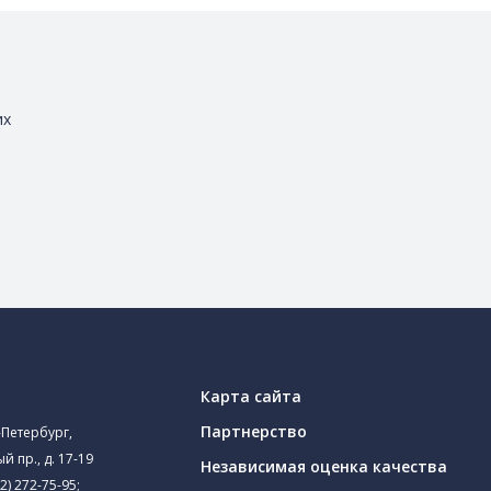
их
Карта сайта
Партнерство
-Петербург,
й пр., д. 17-19
Независимая оценка качества
2) 272-75-95
;