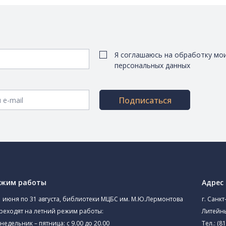
Я соглашаюсь на обработку мо
персональных данных
Подписаться
ежим работы
Адрес
1 июня по 31 августа, библиотеки МЦБС им. М.Ю.Лермонтова
г. Санкт
реходят на летний режим работы:
Литейны
недельник – пятница: с 9.00 до 20.00
Тел.:
(81