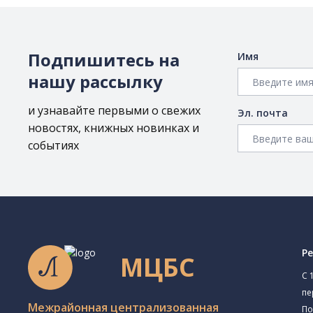
Подпишитесь на
Имя
нашу рассылку
и узнавайте первыми о свежих
Эл. почта
новостях, книжных новинках и
событиях
Р
МЦБС
C 
пе
Межрайонная централизованная
По