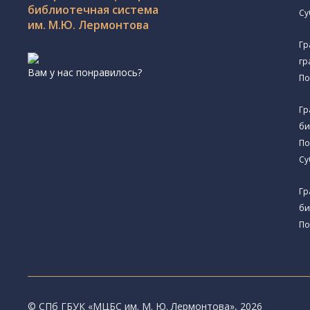
библиотечная система
Су
им. М.Ю. Лермонтова
Гр
гр
Вам у нас понравилось?
По
Гр
би
По
Су
Гр
би
По
© CПб ГБУК «МЦБС им. М. Ю. Лермонтова», 2026