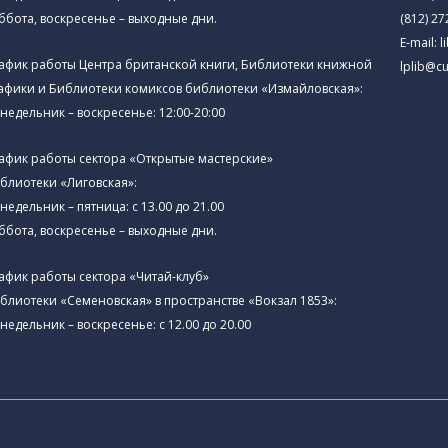
ббота, воскресенье – выходные дни.
(812) 27
E-mail:
l
афик работы Центра британской книги, Библиотеки книжной
lplib@cu
афики и Библиотеки комиксов библиотеки «Измайловская»:
недельник – воскресенье: 12:00-20:00
афик работы сектора «Открытые мастерские»
блиотеки «Лиговская»:
недельник – пятница: с 13.00 до 21.00⁠
ббота, воскресенье – выходные дни.
афик работы сектора «Читай-клуб»
блиотеки «Семеновская» в пространстве «Вокзал 1853»:
недельник – воскресенье: с 12.00 до 20.00