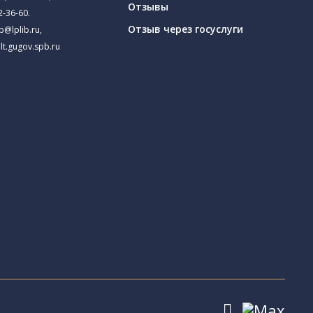
Отзывы
2-36-60
.
Отзыв через госуслуги
ib@lplib.ru
,
lt.gugov.spb.ru