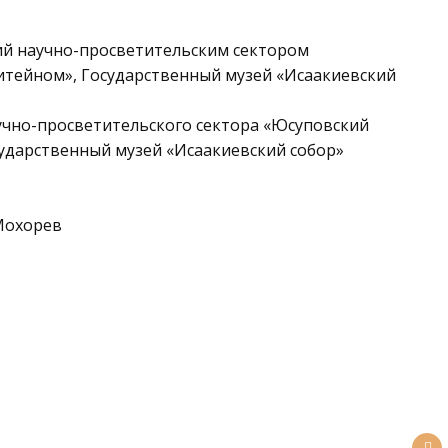
ий научно-просветительским сектором
итейном», Государственный музей «Исаакиевский
научно-просветительского сектора «Юсуповский
ударственный музей «Исаакиевский собор»
 Мохорев