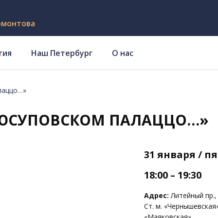
рмонтова
тия
Наш Петербург
О нас
лаццо…»
 ЮСУПОВСКОМ ПАЛАЦЦО…»
31 января / п
18:00 – 19:30
Адрес:
Литейный пр., 
Ст. м. «Чернышевская
«Маяковская»,