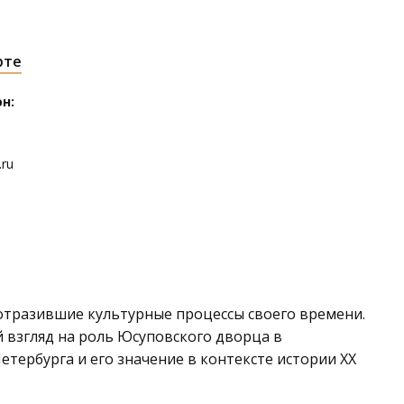
рте
н:
.ru
отразившие культурные процессы своего времени.
 взгляд на роль Юсуповского дворца в
етербурга и его значение в контексте истории XX