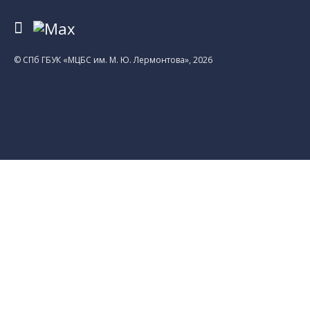
© CПб ГБУК «МЦБС им. М. Ю. Лермонтова», 2026
Библиотеки
Центральная библиотека им. М. Ю.
Лермонтова
Библиотека им. К. А. Тимирязева
Библиотека «Екатерингофская»
Библиотека «На Стремянной»
Библиотека «Лиговская»
Библиотека им. А.С. Грибоедова
Библиотека «Измайловская»