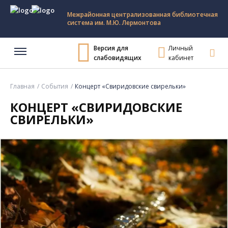
Межрайонная централизованная библиотечная
система им. М.Ю. Лермонтова
Версия для
Личный
слабовидящих
кабинет
Главная
События
Концерт «Свиридовские свирельки»
КОНЦЕРТ «СВИРИДОВСКИЕ
СВИРЕЛЬКИ»