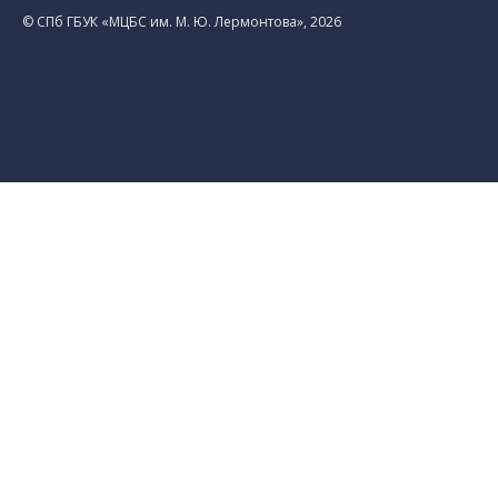
© CПб ГБУК «МЦБС им. М. Ю. Лермонтова», 2026
Библиотеки
Центральная библиотека им. М. Ю.
Лермонтова
Библиотека им. К. А. Тимирязева
Библиотека «Екатерингофская»
Библиотека «На Стремянной»
Библиотека «Лиговская»
Библиотека им. А.С. Грибоедова
Библиотека «Измайловская»
Библиотека «Старая Коломна»
Библиотека им. Н.А. Некрасова
Библиотека им. А.И. Герцена