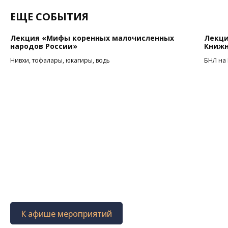
ЕЩЕ СОБЫТИЯ
Лекция «Мифы коренных малочисленных
Лекци
народов России»
Книжн
Нивхи, тофалары, юкагиры, водь
БНЛ на
К афише мероприятий