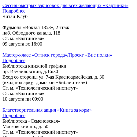
Сессия быстрых зарисовок для всех желающих «Картинки»
Подробнее
Читай-Клуб
Фудмолл «Вокзал 1853», 2 этаж
наб. Обводного канала, 118
Ст. м. «Балтийская»
09 августа
вс 16:00
Мастер-класс «Оттиск города»/Проект «Вне полки»
Подробнее
Библиотека книжной графики
пр. Измайловский, д.16/30
Вход со стороны ул. 7-ая Красноармейская, д. 30
(вход под арку, домофон «Библиотека»)
Ст. м. «Технологический институт»
Ст. м. «Балтийская»
10 августа
пн 09:00
Благотворительная акция «Книга за корм»
Подробнее
Библиотека «Семеновская»
Московский пр., д. 50
Ст. м. «Технологический институт»