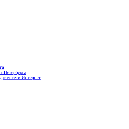
га
т-Петербурга
урсам сети Интернет