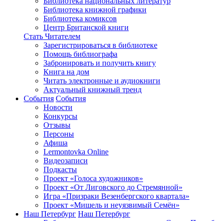
Библиотека национальных литератур
Библиотека книжной графики
Библиотека комиксов
Центр Британской книги
Стать Читателем
Зарегистрироваться в библиотеке
Помощь библиографа
Забронировать и получить книгу
Книга на дом
Читать электронные и аудиокниги
Актуальный книжный тренд
События
События
Новости
Конкурсы
Отзывы
Персоны
Афиша
Lermontovka Online
Видеозаписи
Подкасты
Проект «Голоса художников»
Проект «От Лиговского до Стремянной»
Игра «Призраки Везенбергского квартала»
Проект «Мишель и неуязвимый Семён»
Наш Петербург
Наш Петербург