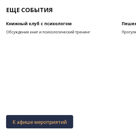
ЕЩЕ СОБЫТИЯ
Книжный клуб с психологом
Пешех
Обсуждение книг и психологический тренинг
Прогулк
К афише мероприятий