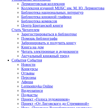
Лермонтовская коллекция
Коллекция изданий МЦБС им. М. Ю. Лермонтова
Библиотека национальных литератур
Библиотека книжной графики
Библиотека комиксов
Центр Британской книги
Стать Читателем
Зарегистрироваться в библиотеке
Помощь библиографа
Забронировать и получить книгу
Книга на дом
Читать электронные и аудиокниги
Актуальный книжный тренд
События
События
Новости
Конкурсы
Отзывы
Персоны
Афиша
Lermontovka Online
Видеозаписи
Подкасты
Проект «Голоса художников»
Проект «От Лиговского до Стремянной»
Игра «Призраки Везенбергского квартала»