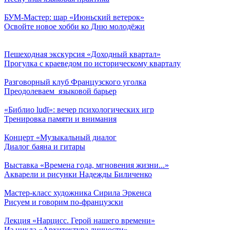
БУМ-Мастер: шар «Июньский ветерок»
Освойте новое хобби ко Дню молодёжи
Пешеходная экскурсия «Доходный квартал»
Прогулка с краеведом по историческому кварталу
Разговорный клуб Французского уголка
Преодолеваем языковой барьер
«Библио ludῑ»: вечер психологических игр
Тренировка памяти и внимания
Концерт «Музыкальный диалог
Диалог баяна и гитары
Выставка «Времена года, мгновения жизни...»
Акварели и рисунки Надежды Биличенко
Мастер-класс художника Сирила Эркенса
Рисуем и говорим по-французски
Лекция «Нарцисс. Герой нашего времени»
Из цикла «Архитектура личности»