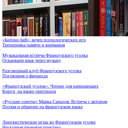
«Библио ludῑ»: вечер психологических игр
Тренировка памяти и внимания
Музыкальная встреча Французского уголка
Осваиваем язык через музыку
Разговорный клуб Французского уголка
Поговорим о финансах
«Французский уголок». Чтение для начинающих
Книги на языке оригинала
«Русские сонеты» Марка Саньоля. Встреча с автором
Поэзия и общение на французском языке
Лингвистические игры во Французском уголке
Нескучная языковая практика