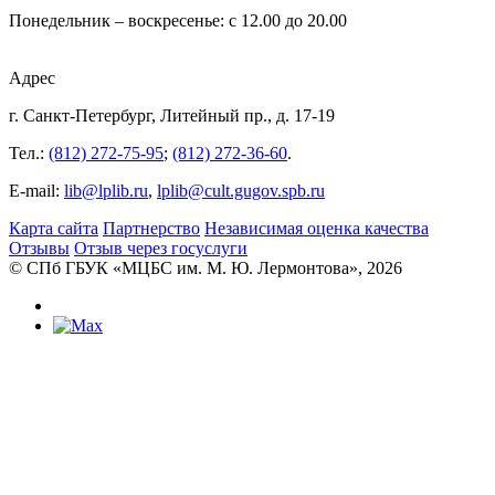
Понедельник – воскресенье: с 12.00 до 20.00
Адрес
г. Санкт-Петербург, Литейный пр., д. 17-19
Тел.:
(812) 272-75-95
;
(812) 272-36-60
.
E-mail:
lib@lplib.ru
,
lplib@cult.gugov.spb.ru
Карта сайта
Партнерство
Независимая оценка качества
Отзывы
Отзыв через госуслуги
© CПб ГБУК «МЦБС им. М. Ю. Лермонтова», 2026
Библиотеки
Центральная библиотека им. М. Ю.
Лермонтова
Библиотека им. К. А. Тимирязева