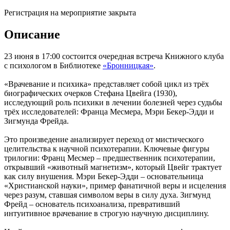
Регистрация на мероприятие закрыта
Описание
23 июня в 17:00 состоится очередная встреча Книжного клуба
с психологом в Библиотеке
«Бронницкая»
.
«Врачевание и психика» представляет собой цикл из трёх
биографических очерков Стефана Цвейга (1930),
исследующий роль психики в лечении болезней через судьбы
трёх исследователей: Франца Месмера, Мэри Бекер-Эдди и
Зигмунда Фрейда.
Это произведение анализирует переход от мистического
целительства к научной психотерапии. Ключевые фигуры
трилогии: Франц Месмер – предшественник психотерапии,
открывший «животный магнетизм», который Цвейг трактует
как силу внушения. Мэри Бекер-Эдди – основательница
«Христианской науки», пример фанатичной веры и исцеления
через разум, ставшая символом веры в силу духа. Зигмунд
Фрейд – основатель психоанализа, превративший
интуитивное врачевание в строгую научную дисциплину.