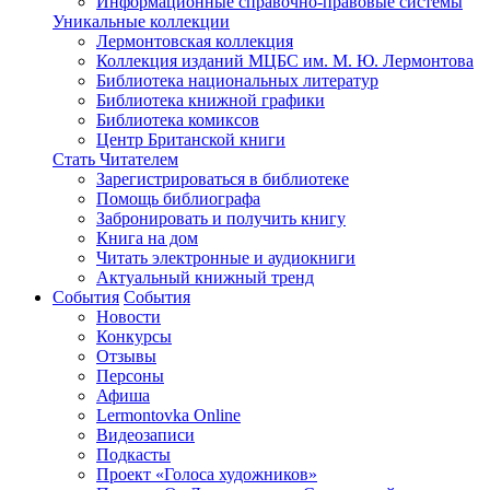
Информационные справочно-правовые системы
Уникальные коллекции
Лермонтовская коллекция
Коллекция изданий МЦБС им. М. Ю. Лермонтова
Библиотека национальных литератур
Библиотека книжной графики
Библиотека комиксов
Центр Британской книги
Стать Читателем
Зарегистрироваться в библиотеке
Помощь библиографа
Забронировать и получить книгу
Книга на дом
Читать электронные и аудиокниги
Актуальный книжный тренд
События
События
Новости
Конкурсы
Отзывы
Персоны
Афиша
Lermontovka Online
Видеозаписи
Подкасты
Проект «Голоса художников»