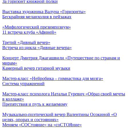
За горизонт книжной полки
Выставка художника Валуна «Горизонты»
Бескрайняя меланхолия в пейзажах
«Мифологический презимпозиум»
11 встреча клуба «Афиней»
Третий «Дивный вечер»
Встреча из цикла «Дивные вечера»
Концерт Дмитрия Джагашвили «Путешествие по странам и
мирам»
Камерный вечер гитарной музыки
Мастер-класс «Нейробика – гимнастика для мозга»
Система упражнений
Мастер-класс психолога Натальи Гуревич «Образ своей мечты
в коллаже»
Препятствия и путь к желаемому
Музыкально-поэтический вечер Валентины Осокиной «О
целях, опорах и состояниях»
Меняем «СОСтояние» на «соСТОЯние»