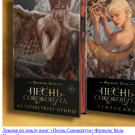
Лекция по циклу книг «Песнь Сорокопута» Фрэнсис Кель