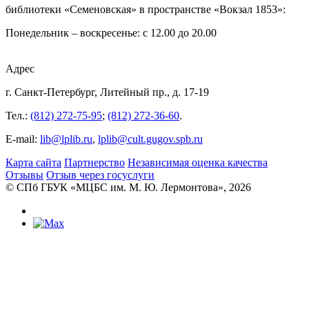
библиотеки «Семеновская» в пространстве «Вокзал 1853»:
Понедельник – воскресенье: с 12.00 до 20.00
Адрес
г. Санкт-Петербург, Литейный пр., д. 17-19
Тел.:
(812) 272-75-95
;
(812) 272-36-60
.
E-mail:
lib@lplib.ru
,
lplib@cult.gugov.spb.ru
Карта сайта
Партнерство
Независимая оценка качества
Отзывы
Отзыв через госуслуги
© CПб ГБУК «МЦБС им. М. Ю. Лермонтова», 2026
Библиотеки
Центральная библиотека им. М. Ю.
Лермонтова