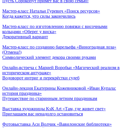
Пусть Сорокопут примет вас в свою семью!
Мастер-класс Натальи Гуревич «Поиск ресурсов»
Когда кажется, что силы закончились
Мастер-класс по изготовлению повязки с височными
кольцами «Оберег у виска»
Декоративный вариант
Мастер-класс по созданию барельефа «Виноградная лоза»
(Отмена!)
Символический элемент декора своими руками
Онлайн-встреча с Марией Воробьи «Магический реализм в
историческом антураже»
Водоворот интриг и перекрёстки судеб
Онлайн-лекция Екатерины Кожевниковой «Иван Купала:
история праздника»
Путешествие по старинным летним праздникам
Выставка художницы KsK Art «Там, где живет свет»
Приглашаем вас ненадолго остановиться
Фотовыставка Аси Волчик «Вавилонские библиотеки»