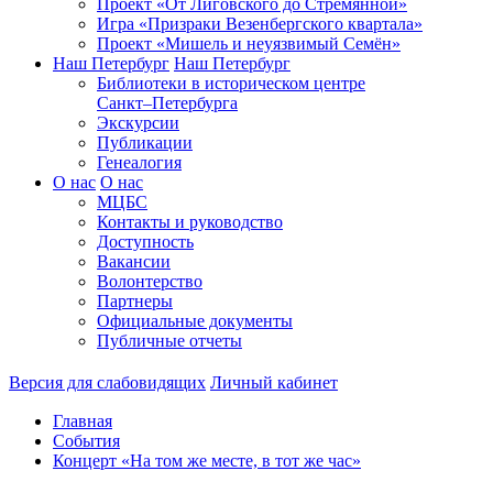
Проект «От Лиговского до Стремянной»
Игра «Призраки Везенбергского квартала»
Проект «Мишель и неуязвимый Семён»
Наш Петербург
Наш Петербург
Библиотеки в историческом центре
Санкт–Петербурга
Экскурсии
Публикации
Генеалогия
О нас
О нас
МЦБС
Контакты и руководство
Доступность
Вакансии
Волонтерство
Партнеры
Официальные документы
Публичные отчеты
Версия для слабовидящих
Личный кабинет
Главная
События
Концерт «На том же месте, в тот же час»