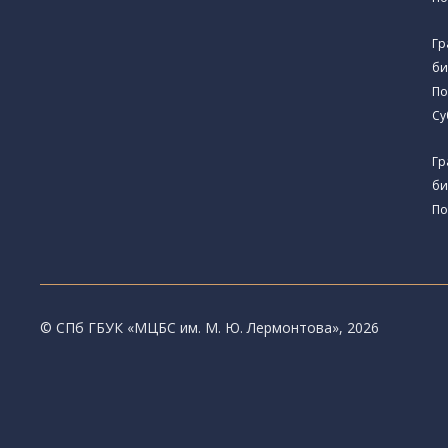
Гр
би
По
Су
Гр
би
По
© CПб ГБУК «МЦБС им. М. Ю. Лермонтова», 2026