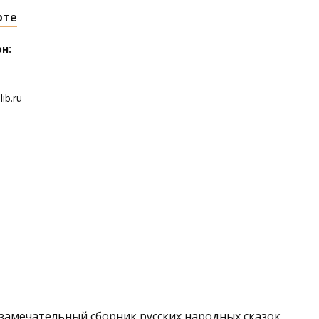
рте
н:
ib.ru
амечательный сборник русских народных сказок,