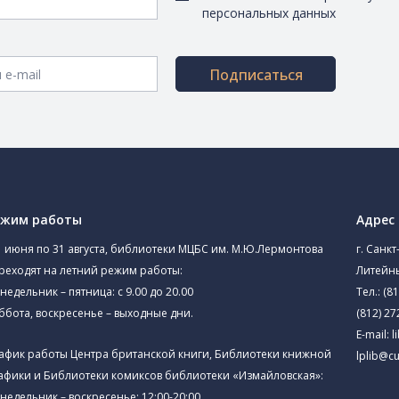
персональных данных
Подписаться
ежим работы
Адрес
1 июня по 31 августа, библиотеки МЦБС им. М.Ю.Лермонтова
г. Санкт
реходят на летний режим работы:
Литейны
недельник – пятница: с 9.00 до 20.00
Тел.:
(81
ббота, воскресенье – выходные дни.
(812) 27
E-mail:
l
афик работы Центра британской книги, Библиотеки книжной
lplib@cu
афики и Библиотеки комиксов библиотеки «Измайловская»:
недельник – воскресенье: 12:00-20:00