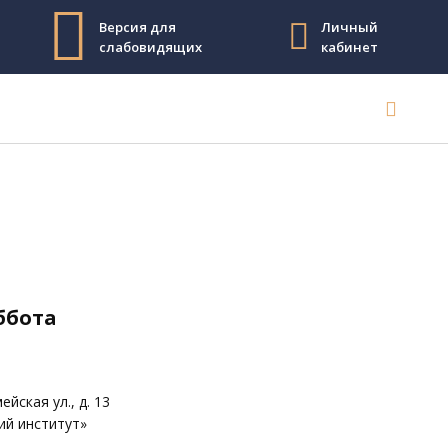
Версия для
Личный
слабовидящих
кабинет
уббота
йская ул., д. 13
кий институт»