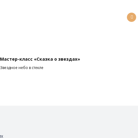
Мастер-класс «Сказка о звездах»
Ма
Звездное небо в стекле
Ци
их