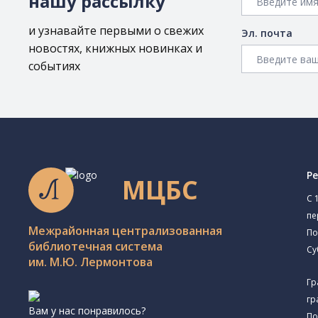
нашу рассылку
и узнавайте первыми о свежих
Эл. почта
новостях, книжных новинках и
событиях
Р
МЦБС
C 
пе
Межрайонная централизованная
По
библиотечная система
Су
им. М.Ю. Лермонтова
Гр
гр
Вам у нас понравилось?
По