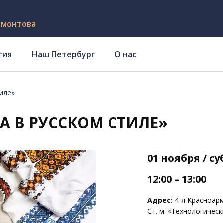
рмонтова
тия
Наш Петербург
О нас
иле»
А В РУССКОМ СТИЛЕ»
01 ноября / с
12:00 – 13:00
Адрес:
4-я Красноарме
Ст. м. «Технологичес