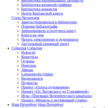
Библиотека национальных литератур
Библиотека книжной графики
Библиотека комиксов
Центр Британской книги
Стать Читателем
Зарегистрироваться в библиотеке
Помощь библиографа
Забронировать и получить книгу
Книга на дом
Читать электронные и аудиокниги
Актуальный книжный тренд
События
События
Новости
Конкурсы
Отзывы
Персоны
Афиша
Lermontovka Online
Видеозаписи
Подкасты
Проект «Голоса художников»
Проект «От Лиговского до Стремянной»
Игра «Призраки Везенбергского квартала»
Проект «Мишель и неуязвимый Семён»
Наш Петербург
Наш Петербург