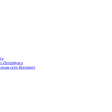
га
т-Петербурга
урсам сети Интернет