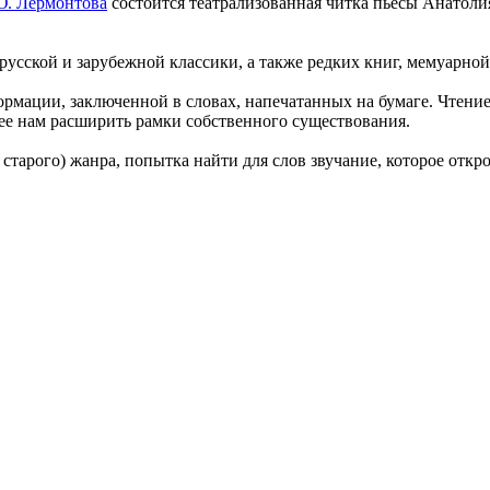
Ю. Лермонтова
состоится театрализованная читка пьесы Анатоли
русской и зарубежной классики, а также редких книг, мемуарно
формации, заключенной в словах, напечатанных на бумаге. Чтение
ее нам расширить рамки собственного существования.
 старого) жанра, попытка найти для слов звучание, которое отк