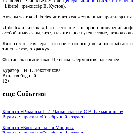
19 июля в 19:00 в Белом зале
Центральной библиотеки им. М. 
«Liberté» (режиссёр В. Кустов).
Актеры театра «Liberté» читают художественные произведения 
«Liberté» о читках: «Для нас чтение – не просто получение ин
особой атмосферы, это увлекательное путешествие, позволяющ
Литературные вечера – это поиск нового (или хорошо забытого
типографскую краску».
Фестиваль организован Центром «Лермонтов: наследие»
Куратор – И. Г. Локотникова
Вход свободный
12+
еще События
Концерт «Романсы П.И. Чайковского и С.В. Рахманинова»
В рамках проекта «Серебряный возраст»
Концерт «Блистательный Моцарт»
В рамках проекта «Серебряный возраст»