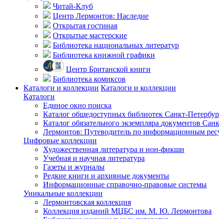
Читай-Клуб
Центр Лермонтов: Наследие
Открытая гостиная
Открытые мастерские
Библиотека национальных литератур
Библиотека книжной графики
Центр Британской книги
Библиотека комиксов
Каталоги и коллекции
Каталоги и коллекции
Каталоги
Единое окно поиска
Каталог общедоступных библиотек
Санкт-Петербур
Каталог обязательного экземпляра
документов Санк
Лермонтов: Путеводитель по информационным рес
Цифровые коллекции
Художественная литература и нон-фикшн
Учебная и научная литература
Газеты и журналы
Редкие книги и архивные документы
Информационные справочно-правовые системы
Уникальные коллекции
Лермонтовская коллекция
Коллекция изданий МЦБС им. М. Ю. Лермонтова