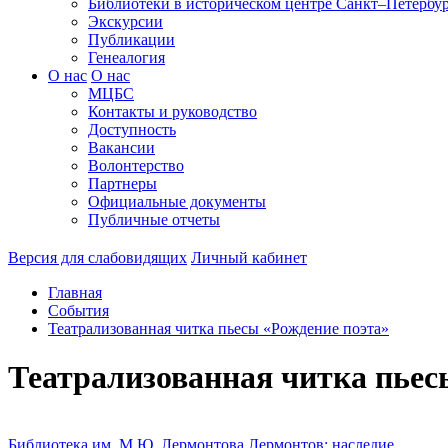
Библиотеки в историческом центре
Санкт–Петербур
Экскурсии
Публикации
Генеалогия
О нас
О нас
МЦБС
Контакты и руководство
Доступность
Вакансии
Волонтерство
Партнеры
Официальные документы
Публичные отчеты
Версия для слабовидящих
Личный кабинет
Главная
События
Театрализованная читка пьесы «Рождение поэта»
Театрализованная читка пьес
Библиотека им. М.Ю. Лермонтова
Лермонтов: наследие