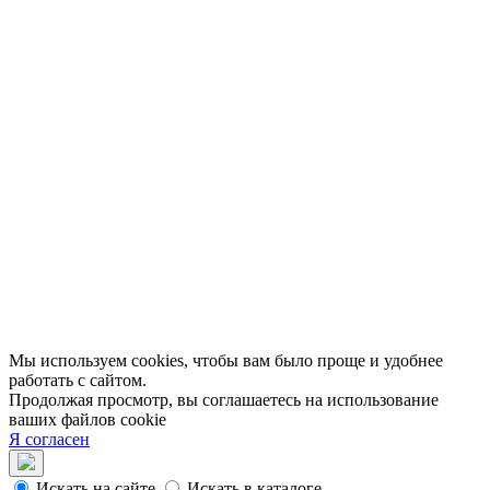
Персоны
Lermontovka Online
Видеозаписи
Подкасты
Библиотеки в историческом центре
Санкт–Петербурга
Экскурсии
Публикации
МЦБС
Контакты и руководство
Доступность
Вакансии
Партнеры
Официальные документы
Публичные отчеты
Мы используем cookies, чтобы вам было проще и удобнее
работать с сайтом.
Продолжая просмотр, вы соглашаетесь на использование
ваших файлов cookie
Я согласен
Искать на сайте
Искать в каталоге