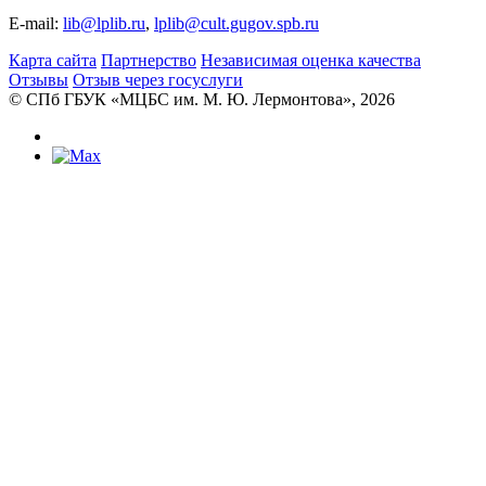
E-mail:
lib@lplib.ru
,
lplib@cult.gugov.spb.ru
Карта сайта
Партнерство
Независимая оценка качества
Отзывы
Отзыв через госуслуги
© CПб ГБУК «МЦБС им. М. Ю. Лермонтова», 2026
Библиотеки
Центральная библиотека им. М. Ю.
Лермонтова
Библиотека им. К. А. Тимирязева
Библиотека «Екатерингофская»
Библиотека «На Стремянной»
Библиотека «Лиговская»
Библиотека им. А.С. Грибоедова
Библиотека «Измайловская»
Библиотека «Старая Коломна»
Библиотека им. Н.А. Некрасова