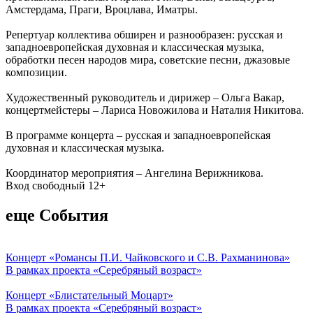
Амстердама, Праги, Вроцлава, Иматры.
Репертуар коллектива обширен и разнообразен: русская и
западноевропейская духовная и классическая музыка,
обработки песен народов мира, советские песни, джазовые
композиции.
Художественный руководитель и дирижер – Ольга Вакар,
концертмейстеры – Лариса Новожилова и Наталия Никитова.
В программе концерта – русская и западноевропейская
духовная и классическая музыка.
Координатор мероприятия – Ангелина Верижникова.
Вход свободный 12+
еще События
Концерт «Романсы П.И. Чайковского и С.В. Рахманинова»
В рамках проекта «Серебряный возраст»
Концерт «Блистательный Моцарт»
В рамках проекта «Серебряный возраст»