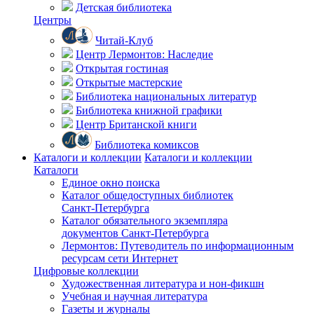
Детская библиотека
Центры
Читай-Клуб
Центр Лермонтов: Наследие
Открытая гостиная
Открытые мастерские
Библиотека национальных литератур
Библиотека книжной графики
Центр Британской книги
Библиотека комиксов
Каталоги и коллекции
Каталоги и коллекции
Каталоги
Единое окно поиска
Каталог общедоступных библиотек
Санкт-Петербурга
Каталог обязательного экземпляра
документов Санкт-Петербурга
Лермонтов: Путеводитель по информационным
ресурсам сети Интернет
Цифровые коллекции
Художественная литература и нон-фикшн
Учебная и научная литература
Газеты и журналы