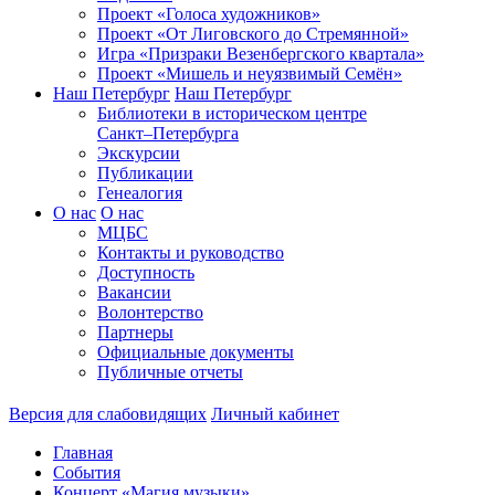
Проект «Голоса художников»
Проект «От Лиговского до Стремянной»
Игра «Призраки Везенбергского квартала»
Проект «Мишель и неуязвимый Семён»
Наш Петербург
Наш Петербург
Библиотеки в историческом центре
Санкт–Петербурга
Экскурсии
Публикации
Генеалогия
О нас
О нас
МЦБС
Контакты и руководство
Доступность
Вакансии
Волонтерство
Партнеры
Официальные документы
Публичные отчеты
Версия для слабовидящих
Личный кабинет
Главная
События
Концерт «Магия музыки»