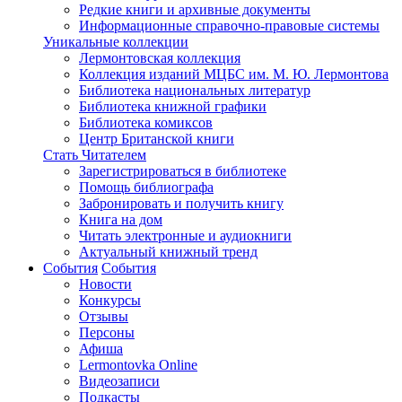
Редкие книги и архивные документы
Информационные справочно-правовые системы
Уникальные коллекции
Лермонтовская коллекция
Коллекция изданий МЦБС им. М. Ю. Лермонтова
Библиотека национальных литератур
Библиотека книжной графики
Библиотека комиксов
Центр Британской книги
Стать Читателем
Зарегистрироваться в библиотеке
Помощь библиографа
Забронировать и получить книгу
Книга на дом
Читать электронные и аудиокниги
Актуальный книжный тренд
События
События
Новости
Конкурсы
Отзывы
Персоны
Афиша
Lermontovka Online
Видеозаписи
Подкасты